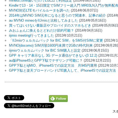
mineoのSIM届いたのでLGL22で利用設定
(2014年06月15日)
Kindleで13・14・15日限定でSIMフリー超入門 MR03LN入門が無料配
MVNO対応LTEモバイルルータを調べた
(2014年06月07日)
2014年はMVNO SIM元年になると思うので関連本、記事の紹介
(2014
au MVNO mineoをIIJmioと比較してみました
(2014年05月16日)
買ってはいけない量販店やプロバイダのスマホもどき
(2014年05月06日
みおふぉんに換えるとどれだけ節約可能？
(2014年04月16日)
iijmio meeting行ってきました
(2013年10月21日)
「IIJmioウェルカムパック for BIC SIM」をSMS付SIMに変更
(2013年
MVNO(docomo) SIM月額1600円未満で2GBの時代到来
(2013年09月28
iijmioウェルカムパック for BIC SIM購入と設定
(2013年06月15日)
GPP キャリア表示なし 3G データ通信ができない(3 12.2)
(2013年01月
au版iPhone4SとGPP下駄でテザリング可能に？
(2012年12月22日)
GPP下駄とiijMIO、iPhone4Sでの設定方法 月945円運用
(2012年10月
GPP下駄と楽天ブロードバンドLTE購入して、iPhone4Sでの設定方法
ス