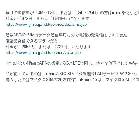
毎月の通信量が「0M～1GB」または「1GB～2GB」の方はiijmioを使
料金が「972円」または「1641円」になります
https://www.iijmio.jp/hdd/service/datasms.jsp
通常MVNO SIMはデータ通信専用なので電話の受発信はできません
電話受発信できるプランだと
料金が「2052円」または「2721円」になります
https://www.iijmio.jp/hdd/service/voice.jsp
iijmioがよい理由はAPNの設定が3GとLTEで同じ、他社が値下げし
私が使っているのは、iijmioのBIC SIM「公衆無線LANサービス Wi2 3
購入したのはマイクロSIMの方(左)です。iPhone4Sは「マイクロSIM=ドコモ