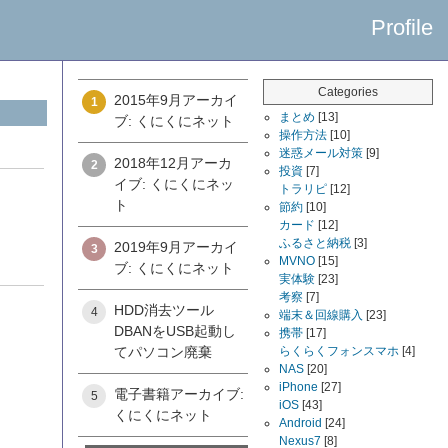
Profile
Categories
2015年9月アーカイ
1
まとめ
[13]
ブ: くにくにネット
操作方法
[10]
迷惑メール対策
[9]
2018年12月アーカ
2
投資
[7]
イブ: くにくにネッ
トラリピ
[12]
ト
節約
[10]
カード
[12]
ふるさと納税
[3]
2019年9月アーカイ
3
MVNO
[15]
ブ: くにくにネット
実体験
[23]
考察
[7]
HDD消去ツール
4
端末＆回線購入
[23]
DBANをUSB起動し
携帯
[17]
てパソコン廃棄
らくらくフォンスマホ
[4]
NAS
[20]
iPhone
[27]
電子書籍アーカイブ:
5
iOS
[43]
くにくにネット
Android
[24]
Nexus7
[8]