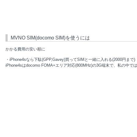
MVNO SIM(docomo SIM)を使うには
かかる費用の安い順に
・iPhone4sなら下駄(GPP,Gavey)買ってSIMと一緒に入れる(2000円まで)
iPhone4sはdocomo FOMA+エリア対応(800MHz)の3G端末で、私の