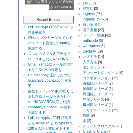
無料で人気ランキング GA4対
LINE
[3]
応 Ranklet4
IP電話
[3]
ingress
[26]
ingress_think
[4]
Recent Entries
買い物
[66]
Let's encrypt OCSP stapling
電子書籍
[27]
停止手続き
サーバー関連
[42]
iPhone スクリーンタイムで
authcode
[6]
パスコード設定しiCloudを
wordpress
[6]
保護する
Security
[39]
スマホのアプリ内広告をブ
パズドラ
[14]
ロックするならNextDNS
入手方法
[9]
Gmail,Yahooにメール送信す
ダンジョン
[7]
るならDKIMの設定を
アンケートダンジョン
[6]
Ubuntu aptが遅かったので
コラボダンジョン
[22]
jp.archive.ubuntu.com を変
海賊龍シリーズ
[2]
更
神秘龍シリーズ
[5]
自社ドメイン(co.jp)のなりし
戦国龍シリーズ
[5]
まし迷惑メールを送られた
歴龍シリーズ
[4]
ので即DMARC対応した話
機械龍シリーズ
[4]
conohaでalphassl 1年無料
ミリオンイベント
[25]
を設定する
攻略
[9]
Let's encryptの 90日 証明書
本
[2]
から acme.sh と Buypass で
チェインクロニクル
[21]
180日の証明書に変更する
Clash of Clans
[7]