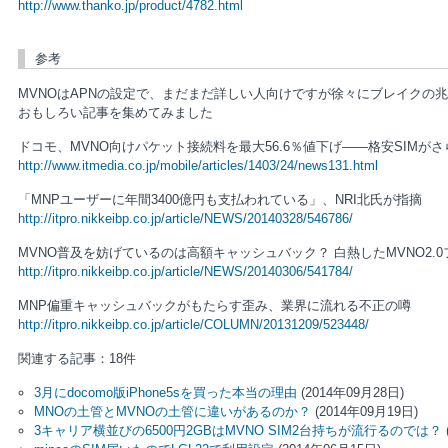
http://www.thanko.jp/product/4782.html
参考
MVNOはAPNの設定で、まだまだ詳しい人向けですが徐々にブレイクの
おもしろい記事を集めてみました
ドコモ、MVNO向けパケット接続料を最大56.6％値下げ――格安SIMが
http://www.itmedia.co.jp/mobile/articles/1403/24/news131.html
「MNPユーザーに年間3400億円も支払われている」、NRI北氏が指摘
http://itpro.nikkeibp.co.jp/article/NEWS/20140328/546786/
MVNO普及を妨げているのは高額キャッシュバック？ 白熱したMVNO2.
http://itpro.nikkeibp.co.jp/article/NEWS/20140306/541784/
MNP偏重キャッシュバックがもたらす歪み、業界に流れる不正の噂
http://itpro.nikkeibp.co.jp/article/COLUMN/20131209/523448/
関連する記事：18件
3月にdocomo版iPhone5sを買った本当の理由
(2014年09月28日)
MNOの土管とMVNOの土管に違いがあるのか？
(2014年09月19日)
3キャリア横並びの6500円2GBはMVNO SIM2台持ちが流行るのでは？