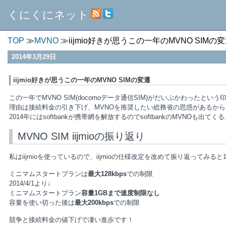
くにくにネット
TOP
MVNO
iijmio好きが思うこの一年のMVNO SIMの
2014年3月29日
iijmio好きが思うこの一年のMVNO SIMの変遷
この一年でMVNO SIM(docomoデータ通信SIM)がだいぶかわったとい
理由は接続料金の引き下げ、MVNOを推奨したい総務省の思惑があるか
2014年にはsoftbankが携帯網を解放するのでsoftbankのMVNOも出て
MVNO SIM iijmioの振り返り
私はiijmioを使っているので、iijmioの仕様改定を改めて振り返ってみ
ミニマムスタートプランは
最大128kbps
での制限
2014/4/1より↓
ミニマムスタートプラン
容量1GBまで速度制限なし
容量を使い切った後は
最大200kbps
での制限
競争と接続料金の値下げで凄い進歩です！