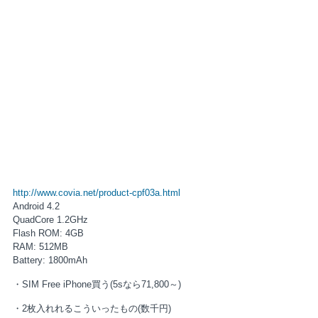
http://www.covia.net/product-cpf03a.html
Android 4.2
QuadCore 1.2GHz
Flash ROM: 4GB
RAM: 512MB
Battery: 1800mAh
・SIM Free iPhone買う(5sなら71,800～)
・2枚入れれるこういったもの(数千円)