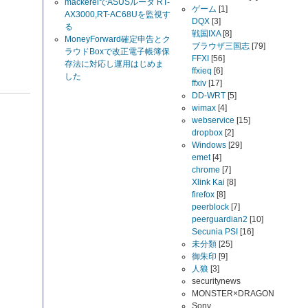
mackerelでASUSルータ RT-
ゲーム
[1]
AX3000,RT-AC68Uを監視す
DQX
[3]
る
戦国IXA
[8]
MoneyForward確定申告とク
ブラウザ三国志
[79]
ラウドBoxで改正電子帳簿保
FFXI
[56]
存法に対応し運用はじめま
ffxieq
[6]
した
ffxiv
[17]
DD-WRT
[5]
wimax
[4]
webservice
[15]
dropbox
[2]
Windows
[29]
emet
[4]
chrome
[7]
Xlink Kai
[8]
firefox
[8]
peerblock
[7]
peerguardian2
[10]
Secunia PSI
[16]
未分類
[25]
御朱印
[9]
人狼
[3]
securitynews
MONSTER×DRAGON
Sony