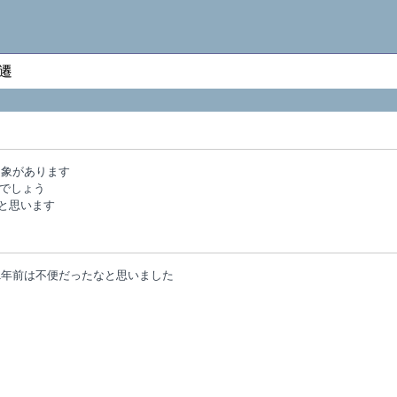
変遷
う印象があります
らでしょう
くると思います
ると1年前は不便だったなと思いました