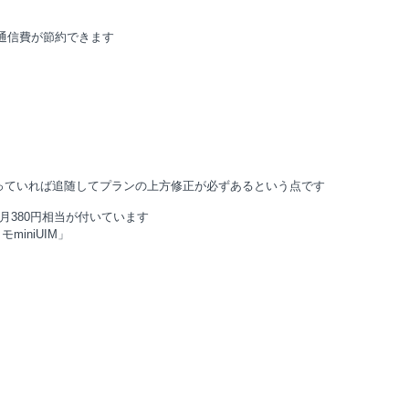
うと通信費が節約できます
ても待っていれば追随してプランの上方修正が必ずあるという点です
00」月380円相当が付いています
miniUIM」