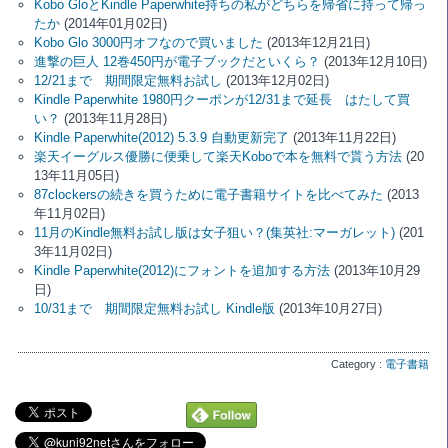
Kobo GloとKindle Paperwhite持ちの私がどちらを帰省に持って帰っ
たか
(2014年01月02日)
Kobo Glo 3000円オフなので買いました
(2013年12月21日)
進撃の巨人 12巻450円が電子ブックだといくら？
(2013年12月10日)
12/21まで 期間限定無料お試し
(2013年12月02日)
Kindle Paperwhite 1980円クーポンが12/31まで延長 はたして買
い？
(2013年11月28日)
Kindle Paperwhite(2012) 5.3.9 自動更新完了
(2013年11月22日)
楽天イーグルス優勝に便乗して楽天Koboで本を無料で貰う方法
(20
13年11月05日)
87clockersの続きを買うために電子書籍サイトを比べてみた
(2013
年11月02日)
11月のKindle無料お試し版は女子狙い？(集英社:マーガレット)
(201
3年11月02日)
Kindle Paperwhite(2012)にフォントを追加する方法
(2013年10月29
日)
10/31まで 期間限定無料お試し Kindle版
(2013年10月27日)
Category :
電子書籍