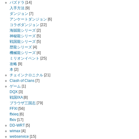
パズドラ
[14]
入手方法
[9]
ダンジョン
[7]
アンケートダンジョン
[6]
コラボダンジョン
[22]
海賊龍シリーズ
[2]
神秘龍シリーズ
[5]
戦国龍シリーズ
[5]
歴龍シリーズ
[4]
機械龍シリーズ
[4]
ミリオンイベント
[25]
攻略
[9]
本
[2]
チェインクロニクル
[21]
Clash of Clans
[7]
ゲーム
[1]
DQX
[3]
戦国IXA
[8]
ブラウザ三国志
[79]
FFXI
[56]
ffxieq
[6]
ffxiv
[17]
DD-WRT
[5]
wimax
[4]
webservice
[15]