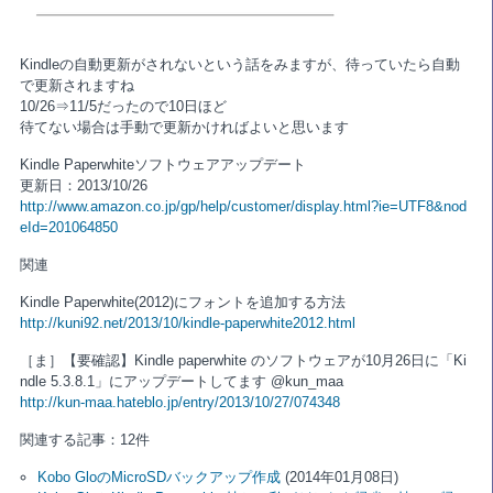
Kindleの自動更新がされないという話をみますが、待っていたら自動
で更新されますね
10/26⇒11/5だったので10日ほど
待てない場合は手動で更新かければよいと思います
Kindle Paperwhiteソフトウェアアップデート
更新日：2013/10/26
http://www.amazon.co.jp/gp/help/customer/display.html?ie=UTF8&nod
eId=201064850
関連
Kindle Paperwhite(2012)にフォントを追加する方法
http://kuni92.net/2013/10/kindle-paperwhite2012.html
［ま］【要確認】Kindle paperwhite のソフトウェアが10月26日に「Ki
ndle 5.3.8.1」にアップデートしてます @kun_maa
http://kun-maa.hateblo.jp/entry/2013/10/27/074348
関連する記事：12件
Kobo GloのMicroSDバックアップ作成
(2014年01月08日)