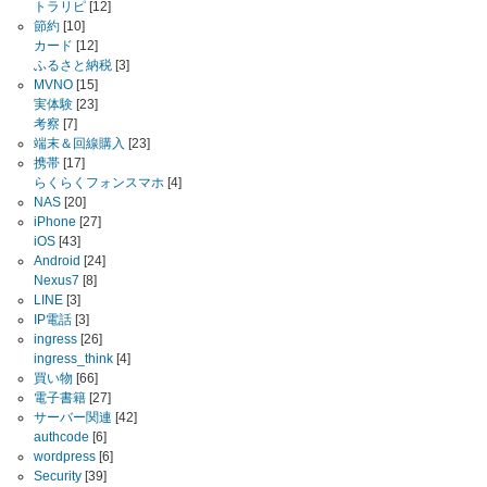
トラリピ
[12]
節約
[10]
カード
[12]
ふるさと納税
[3]
MVNO
[15]
実体験
[23]
考察
[7]
端末＆回線購入
[23]
携帯
[17]
らくらくフォンスマホ
[4]
NAS
[20]
iPhone
[27]
iOS
[43]
Android
[24]
Nexus7
[8]
LINE
[3]
IP電話
[3]
ingress
[26]
ingress_think
[4]
買い物
[66]
電子書籍
[27]
サーバー関連
[42]
authcode
[6]
wordpress
[6]
Security
[39]