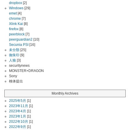
dropbox
[2]
Windows
[29]
emet
[4]
chrome
[7]
Xlink Kai
[8]
firefox
[8]
peerblock
[7]
peerguardian2
[10]
Secunia PSI
[16]
未分類
[25]
御朱印
[9]
人狼
[3]
securitynews
MONSTER×DRAGON
Sony
検体提出
Monthly Archives
2025年5月
[1]
2023年11月
[1]
2023年4月
[1]
2023年1月
[1]
2022年10月
[1]
2022年9月
[1]