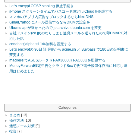
Let's encrypt OCSP stapling 停止手続き
iPhone スクリーンタイムでパスコード設定しiCloudを保護する
スマホのアプリ内広告をブロックするならNextDNS
Gmail,Yahooにメール送信するならDKIMの設定を
Ubuntu aptが遅かったので jp.archive.ubuntu.com を変更
自社ドメイン(co.jp)のなりしまし迷惑メールを送られたので即DMARC対
応した話
conohaでalphassl 1年無料を設定する
Let's encryptの 90日 証明書から acme.sh と Buypass で180日の証明書に
変更する
mackerelでASUSルータ RT-AX3000,RT-AC68Uを監視する
MoneyForward確定申告とクラウドBoxで改正電子帳簿保存法に対応し運
用はじめました
Categories
まとめ
[13]
操作方法
[10]
迷惑メール対策
[9]
投資
[7]