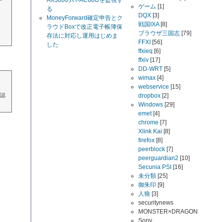
AX3000,RT-AC68Uを監視す
ゲーム
[1]
る
DQX
[3]
MoneyForward確定申告とク
戦国IXA
[8]
ラウドBoxで改正電子帳簿保
ブラウザ三国志
[79]
存法に対応し運用はじめま
FFXI
[56]
した
ffxieq
[6]
ffxiv
[17]
DD-WRT
[5]
wimax
[4]
webservice
[15]
dropbox
[2]
認
Windows
[29]
emet
[4]
chrome
[7]
Xlink Kai
[8]
firefox
[8]
peerblock
[7]
peerguardian2
[10]
Secunia PSI
[16]
未分類
[25]
御朱印
[9]
人狼
[3]
securitynews
MONSTER×DRAGON
Sony