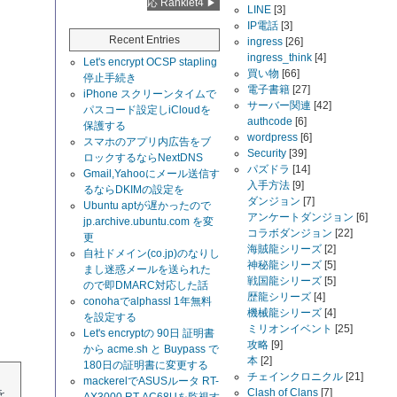
応 Ranklet4
LINE
[3]
IP電話
[3]
Recent Entries
ingress
[26]
ingress_think
[4]
Let's encrypt OCSP stapling
買い物
[66]
停止手続き
電子書籍
[27]
iPhone スクリーンタイムで
サーバー関連
[42]
パスコード設定しiCloudを
authcode
[6]
保護する
wordpress
[6]
スマホのアプリ内広告をブ
Security
[39]
ロックするならNextDNS
パズドラ
[14]
Gmail,Yahooにメール送信す
入手方法
[9]
るならDKIMの設定を
ダンジョン
[7]
Ubuntu aptが遅かったので
アンケートダンジョン
[6]
jp.archive.ubuntu.com を変
コラボダンジョン
[22]
更
海賊龍シリーズ
[2]
自社ドメイン(co.jp)のなりし
神秘龍シリーズ
[5]
まし迷惑メールを送られた
戦国龍シリーズ
[5]
ので即DMARC対応した話
歴龍シリーズ
[4]
conohaでalphassl 1年無料
機械龍シリーズ
[4]
を設定する
ミリオンイベント
[25]
Let's encryptの 90日 証明書
攻略
[9]
から acme.sh と Buypass で
本
[2]
180日の証明書に変更する
チェインクロニクル
[21]
mackerelでASUSルータ RT-
Clash of Clans
[7]
を