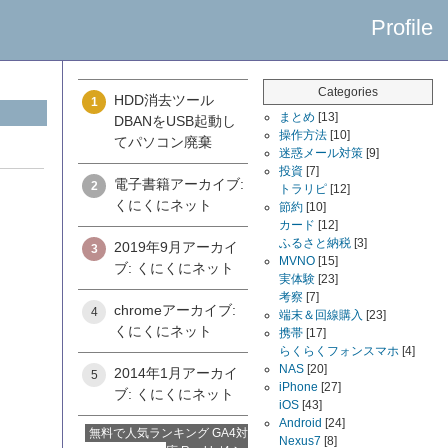
Profile
Categories
HDD消去ツール
1
まとめ
[13]
DBANをUSB起動し
操作方法
[10]
てパソコン廃棄
迷惑メール対策
[9]
投資
[7]
電子書籍アーカイブ:
2
トラリピ
[12]
くにくにネット
節約
[10]
カード
[12]
ふるさと納税
[3]
2019年9月アーカイ
3
MVNO
[15]
ブ: くにくにネット
実体験
[23]
考察
[7]
chromeアーカイブ:
4
端末＆回線購入
[23]
くにくにネット
携帯
[17]
らくらくフォンスマホ
[4]
NAS
[20]
2014年1月アーカイ
5
iPhone
[27]
ブ: くにくにネット
iOS
[43]
Android
[24]
無料で人気ランキング GA4対
Nexus7
[8]