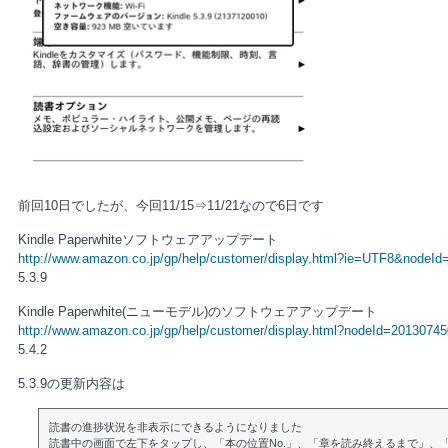
前回10日でしたが、今回11/15⇒11/21なので6日です
Kindle Paperwhiteソフトウェアアップデート
http://www.amazon.co.jp/gp/help/customer/display.html?ie=UTF8&nodeI
5.3.9
Kindle Paperwhite(ニューモデル)のソフトウェアアップデート
http://www.amazon.co.jp/gp/help/customer/display.html?nodeId=20130745
5.4.2
5.3.9の更新内容は
読書の進捗状況を非表示にできるようになりました
読書中の画面で左下をタップし、「本の位置No.」、「章を読み終えるまで」