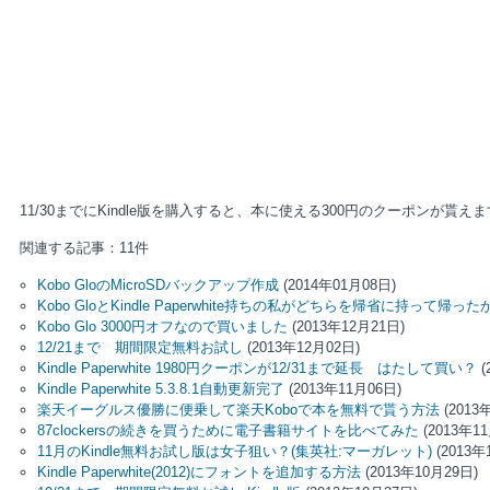
11/30までにKindle版を購入すると、本に使える300円のクーポンが貰えま
関連する記事：11件
Kobo GloのMicroSDバックアップ作成
(2014年01月08日)
Kobo GloとKindle Paperwhite持ちの私がどちらを帰省に持って帰った
Kobo Glo 3000円オフなので買いました
(2013年12月21日)
12/21まで 期間限定無料お試し
(2013年12月02日)
Kindle Paperwhite 1980円クーポンが12/31まで延長 はたして買い？
(
Kindle Paperwhite 5.3.8.1自動更新完了
(2013年11月06日)
楽天イーグルス優勝に便乗して楽天Koboで本を無料で貰う方法
(2013
87clockersの続きを買うために電子書籍サイトを比べてみた
(2013年1
11月のKindle無料お試し版は女子狙い？(集英社:マーガレット)
(2013年
Kindle Paperwhite(2012)にフォントを追加する方法
(2013年10月29日)