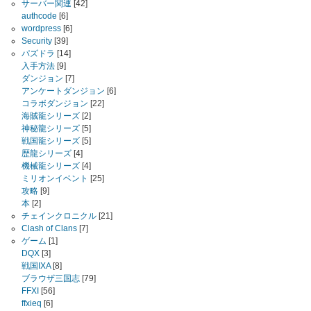
サーバー関連
[42]
authcode
[6]
wordpress
[6]
Security
[39]
パズドラ
[14]
入手方法
[9]
ダンジョン
[7]
アンケートダンジョン
[6]
コラボダンジョン
[22]
海賊龍シリーズ
[2]
神秘龍シリーズ
[5]
戦国龍シリーズ
[5]
歴龍シリーズ
[4]
機械龍シリーズ
[4]
ミリオンイベント
[25]
攻略
[9]
本
[2]
チェインクロニクル
[21]
Clash of Clans
[7]
ゲーム
[1]
DQX
[3]
戦国IXA
[8]
ブラウザ三国志
[79]
FFXI
[56]
ffxieq
[6]