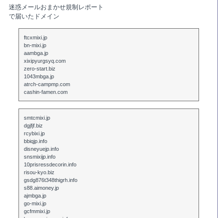
迷惑メールおまかせ規制レポート
で届いたドメイン
ftcxmixi.jp
bn-mixi.jp
aambga.jp
xixipyurgsyq.com
zero-start.biz
1043mbga.jp
atrch-campmp.com
cashin-famen.com
smtcmixi.jp
dgjfjf.biz
rcybixi.jp
bbiqjp.info
disneyuejp.info
snsmixijp.info
10prisressdecorin.info
risou-kyo.biz
gsdg876t348thigrh.info
s88.aimoney.jp
ajmbga.jp
go-mixi.jp
gcfmmixi.jp