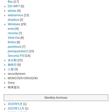
ffxiv
[17]
DD-WRT
[5]
wimax
[4]
webservice
[15]
dropbox
[2]
Windows
[29]
emet
[4]
chrome
[7]
Xlink Kai
[8]
firefox
[8]
peerblock
[7]
peerguardian2
[10]
Secunia PSI
[16]
未分類
[25]
御朱印
[9]
人狼
[3]
securitynews
MONSTER×DRAGON
Sony
検体提出
Monthly Archives
2025年5月
[1]
2023年11月
[1]