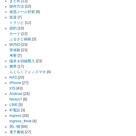
まとめ
[13]
操作方法
[10]
迷惑メール対策
[9]
投資
[7]
トラリピ
[12]
節約
[10]
カード
[12]
ふるさと納税
[3]
MVNO
[15]
実体験
[23]
考察
[7]
端末＆回線購入
[23]
携帯
[17]
らくらくフォンスマホ
[4]
NAS
[20]
iPhone
[27]
iOS
[43]
Android
[24]
Nexus7
[8]
LINE
[3]
IP電話
[3]
ingress
[26]
ingress_think
[4]
買い物
[66]
電子書籍
[27]