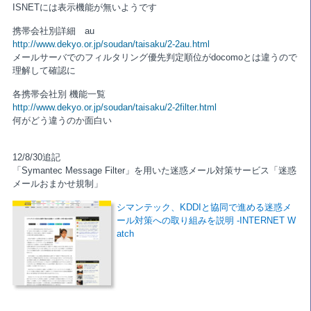
ISNETには表示機能が無いようです
携帯会社別詳細 au
http://www.dekyo.or.jp/soudan/taisaku/2-2au.html
メールサーバでのフィルタリング優先判定順位がdocomoとは違うので
理解して確認に
各携帯会社別 機能一覧
http://www.dekyo.or.jp/soudan/taisaku/2-2filter.html
何がどう違うのか面白い
12/8/30追記
「Symantec Message Filter」を用いた迷惑メール対策サービス「迷惑
メールおまかせ規制」
シマンテック、KDDIと協同で進める迷惑メ
ール対策への取り組みを説明 -INTERNET W
atch