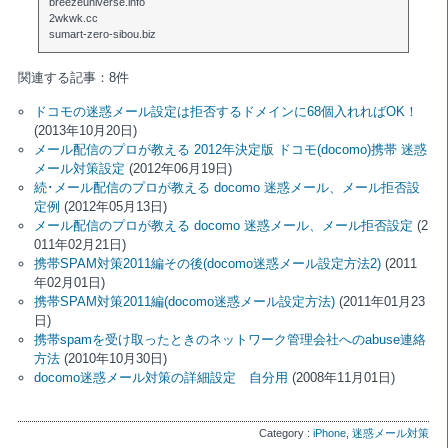
breezeuniverse.info
2wkwk.cc
sumart-zero-sibou.biz
関連する記事：8件
ドコモの迷惑メール設定は拒否するドメインに68個入れればOK！
(2013年10月20日)
メール配信のプロが教える 2012年決定版 ドコモ(docomo)携帯 迷惑
メール対策設定
(2012年06月19日)
続･メール配信のプロが教える docomo 迷惑メール、メール拒否設
定例
(2012年05月13日)
メール配信のプロが教える docomo 迷惑メール、メール拒否設定
(2
011年02月21日)
携帯SPAM対策2011編その後(docomo迷惑メール設定方法2)
(2011
年02月01日)
携帯SPAM対策2011編(docomo迷惑メール設定方法)
(2011年01月23
日)
携帯spamを受け取ったときのネットワーク管理会社へのabuse連絡
方法
(2010年10月30日)
docomo迷惑メール対策の詳細設定 自分用
(2008年11月01日)
Category :
iPhone
,
迷惑メール対策