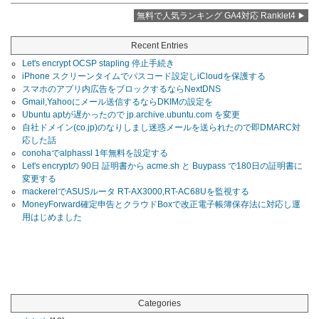
無料で人気ランキング GA4対応 Ranklet4
Recent Entries
Let's encrypt OCSP stapling 停止手続き
iPhone スクリーンタイムでパスコード設定しiCloudを保護する
スマホのアプリ内広告をブロックするならNextDNS
Gmail,Yahooにメール送信するならDKIMの設定を
Ubuntu aptが遅かったので jp.archive.ubuntu.com を変更
自社ドメイン(co.jp)のなりしまし迷惑メールを送られたので即DMARC対
応した話
conohaでalphassl 1年無料を設定する
Let's encryptの 90日 証明書から acme.sh と Buypass で180日の証明書に
変更する
mackerelでASUSルータ RT-AX3000,RT-AC68Uを監視する
MoneyForward確定申告とクラウドBoxで改正電子帳簿保存法に対応し運
用はじめました
Categories