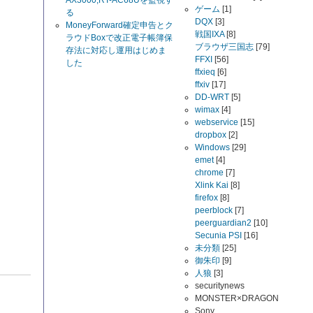
AX3000,RT-AC68Uを監視す
ゲーム
[1]
る
DQX
[3]
MoneyForward確定申告とク
戦国IXA
[8]
ラウドBoxで改正電子帳簿保
ブラウザ三国志
[79]
存法に対応し運用はじめま
FFXI
[56]
した
ffxieq
[6]
ffxiv
[17]
DD-WRT
[5]
wimax
[4]
webservice
[15]
dropbox
[2]
Windows
[29]
emet
[4]
chrome
[7]
Xlink Kai
[8]
firefox
[8]
peerblock
[7]
peerguardian2
[10]
Secunia PSI
[16]
未分類
[25]
御朱印
[9]
人狼
[3]
securitynews
MONSTER×DRAGON
Sony