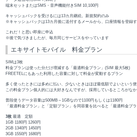
端末セットまたはSMS・音声機能付きSIM 10,100円
キャッシュバックを受けるには13カ月継続。新規契約のみ
※キャッシュバックは13カ月後に送付するメールから、口座情報を登録
これだ！と思い即座に申込
※後で気づきましたが、毎月同じサービスをやっています
エキサイトモバイル 料金プラン
SIMは3枚
料金プランは使った分だけ増減する「最適料金プラン」(SIM 最大5枚)
FREETELにもあった利用した容量に対して料金が変動するプラン
多く使ったときには多めに払い、少ないときはほぼ最低額でよいという便
この料金プラン個人的には大好きなんですが、採用しているところがなか
普段使うデータ容量は500MB～1GBなので1100円もしくは1180円
「最適料金プラン」と「定額プラン」を同容量を比べると「最適料金プラ
3枚
最適 定額
1GB 1180円 1260円
2GB 1340円 1450円
3GB 1550円 1680円