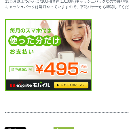
13カ月以上つかえば7100円(音声:10100円)キャッシュバックなので乗り
キャッシュバックは毎月やっていますので、下記バナーから確認してくだ