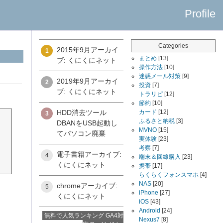
Profile
Categories
2015年9月アーカイ
1
まとめ
[13]
ブ: くにくにネット
操作方法
[10]
迷惑メール対策
[9]
2019年9月アーカイ
2
投資
[7]
ブ: くにくにネット
トラリピ
[12]
節約
[10]
HDD消去ツール
カード
[12]
3
ふるさと納税
[3]
DBANをUSB起動し
MVNO
[15]
てパソコン廃棄
実体験
[23]
考察
[7]
電子書籍アーカイブ:
4
端末＆回線購入
[23]
くにくにネット
携帯
[17]
らくらくフォンスマホ
[4]
NAS
[20]
chromeアーカイブ:
5
iPhone
[27]
くにくにネット
iOS
[43]
Android
[24]
無料で人気ランキング GA4対
Nexus7
[8]