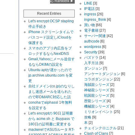
応 Ranklet4
LINE
[3]
IP電話
[3]
Recent Entries
ingress
[26]
ingress_think
[4]
Let's encrypt OCSP stapling
買い物
[66]
停止手続き
電子書籍
[27]
iPhone スクリーンタイムで
サーバー関連
[42]
パスコード設定しiCloudを
authcode
[6]
保護する
wordpress
[6]
スマホのアプリ内広告をブ
Security
[39]
ロックするならNextDNS
パズドラ
[14]
Gmail,Yahooにメール送信す
入手方法
[9]
るならDKIMの設定を
ダンジョン
[7]
Ubuntu aptが遅かったので
アンケートダンジョン
[6]
jp.archive.ubuntu.com を変
コラボダンジョン
[22]
更
海賊龍シリーズ
[2]
自社ドメイン(co.jp)のなりし
神秘龍シリーズ
[5]
まし迷惑メールを送られた
戦国龍シリーズ
[5]
ので即DMARC対応した話
歴龍シリーズ
[4]
conohaでalphassl 1年無料
機械龍シリーズ
[4]
を設定する
ミリオンイベント
[25]
Let's encryptの 90日 証明書
攻略
[9]
から acme.sh と Buypass で
本
[2]
180日の証明書に変更する
チェインクロニクル
[21]
mackerelでASUSルータ RT-
Clash of Clans
[7]