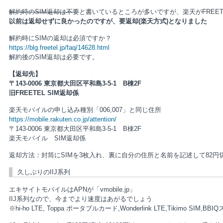
解約時のSIM返却は不要
と書いているところが多いですが、楽天がFREET
以前は返却せずに良かったのですが、要返却(楽天方式)となりました
解約時にSIMの返却は必須ですか？
https://blg.freetel.jp/faq/14628.html
解約後のSIM返却は必要です。
【返却先】
〒143-0006 東京都大田区平和島3-5-1 B棟2F
旧FREETEL SIM返却係
楽天モバイルの申し込み種別「006,007」と同じ住所
https://mobile.rakuten.co.jp/attention/
〒143-0006 東京都大田区平和島3-5-1 B棟2F
楽天モバイル SIM返却係
返却方法：封筒にSIMを3枚入れ、裏に自分の住所と名前を記述して82
久しぶりのIIJ系列
エキサイトモバイルはAPNが「vmobile.jp」
IIJ系列なので、今までより速度はあがるでしょう
※hi-ho LTE, Toppa ポータブルカード,Wonderlink LTE,Tikimo SIM,