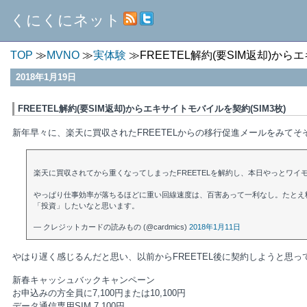
くにくにネット
TOP
MVNO
実体験
FREETEL解約(要SIM返却)から
2018年1月19日
FREETEL解約(要SIM返却)からエキサイトモバイルを契約(SIM3枚)
新年早々に、楽天に買収されたFREETELからの移行促進メールをみて
楽天に買収されてから重くなってしまったFREETELを解約し、本日やっとワイ
やっぱり仕事効率が落ちるほどに重い回線速度は、百害あって一利なし。たとえ
「投資」したいなと思います。
— クレジットカードの読みもの (@cardmics)
2018年1月11日
やはり遅く感じるんだと思い、以前からFREETEL後に契約しようと思
新春キャッシュバックキャンペーン
お申込みの方全員に7,100円または10,100円
データ通信専用SIM 7,100円