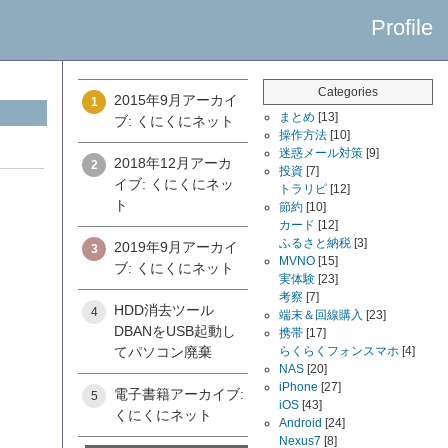
Profile
Categories
2015年9月アーカイ
1
まとめ
[13]
ブ: くにくにネット
操作方法
[10]
迷惑メール対策
[9]
2018年12月アーカ
2
投資
[7]
イブ: くにくにネッ
トラリピ
[12]
ト
節約
[10]
カード
[12]
ふるさと納税
[3]
2019年9月アーカイ
3
MVNO
[15]
ブ: くにくにネット
実体験
[23]
考察
[7]
HDD消去ツール
4
端末＆回線購入
[23]
DBANをUSB起動し
携帯
[17]
てパソコン廃棄
らくらくフォンスマホ
[4]
NAS
[20]
iPhone
[27]
電子書籍アーカイブ:
5
iOS
[43]
くにくにネット
Android
[24]
Nexus7
[8]