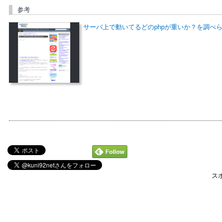
参考
サーバ上で動いてるどのphpが重いか？を調べられる「
ス