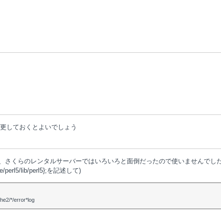
設定を変更しておくとよいでしょう
のですが、さくらのレンタルサーバーではいろいろと面倒だったので使いませんでし
e/perl5/lib/perl5};を記述して)
he2/*/error*log