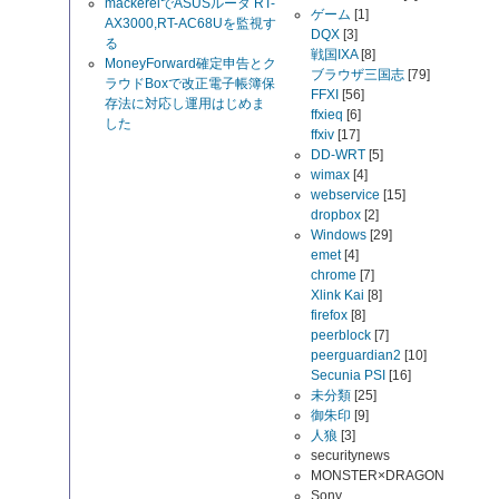
mackerelでASUSルータ RT-
ゲーム
[1]
AX3000,RT-AC68Uを監視す
DQX
[3]
る
戦国IXA
[8]
MoneyForward確定申告とク
ブラウザ三国志
[79]
ラウドBoxで改正電子帳簿保
FFXI
[56]
存法に対応し運用はじめま
ffxieq
[6]
した
ffxiv
[17]
DD-WRT
[5]
wimax
[4]
webservice
[15]
dropbox
[2]
Windows
[29]
emet
[4]
chrome
[7]
Xlink Kai
[8]
firefox
[8]
peerblock
[7]
peerguardian2
[10]
Secunia PSI
[16]
未分類
[25]
御朱印
[9]
人狼
[3]
securitynews
MONSTER×DRAGON
Sony