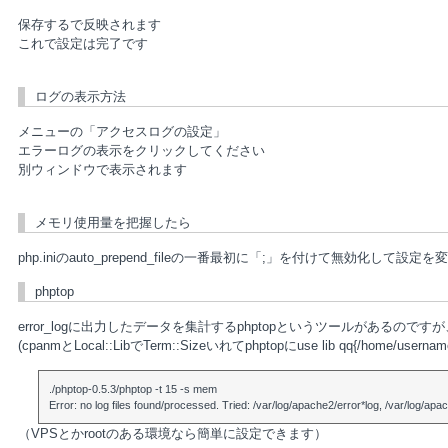
保存するで反映されます
これで設定は完了です
ログの表示方法
メニューの「アクセスログの設定」
エラーログの表示をクリックしてください
別ウィンドウで表示されます
メモリ使用量を把握したら
php.iniのauto_prepend_fileの一番最初に「;」を付けて無効化して
phptop
error_logに出力したデータを集計するphptopというツールがある
(cpanmとLocal::LibでTerm::Sizeいれてphptopにuse lib qq{/home/usernam
./phptop-0.5.3/phptop -t 15 -s mem
Error: no log files found/processed. Tried: /var/log/apache2/error*log, /var/log/apac
（VPSとかrootのある環境なら簡単に設定できます）