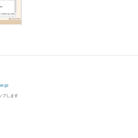
ar.gz
アップします