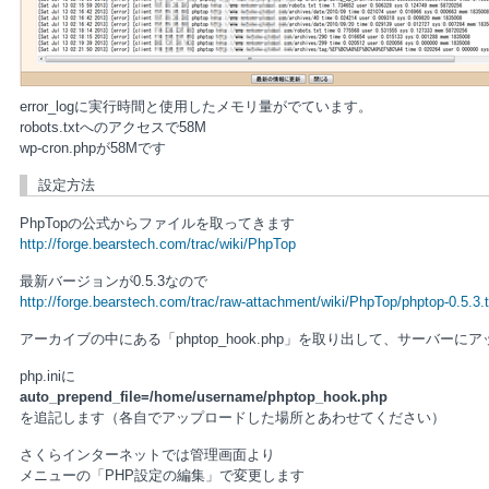
error_logに実行時間と使用したメモリ量がでています。
robots.txtへのアクセスで58M
wp-cron.phpが58Mです
設定方法
PhpTopの公式からファイルを取ってきます
http://forge.bearstech.com/trac/wiki/PhpTop
最新バージョンが0.5.3なので
http://forge.bearstech.com/trac/raw-attachment/wiki/PhpTop/phptop-0.5.3.t
アーカイブの中にある「phptop_hook.php」を取り出して、サーバーに
php.iniに
auto_prepend_file=/home/username/phptop_hook.php
を追記します（各自でアップロードした場所とあわせてください）
さくらインターネットでは管理画面より
メニューの「PHP設定の編集」で変更します