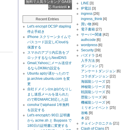
無料で人気ランキング GA4対
LINE
[3]
応 Ranklet4
IP電話
[3]
ingress
[26]
ingress_think
[4]
Recent Entries
買い物
[66]
Let's encrypt OCSP stapling
電子書籍
[27]
停止手続き
サーバー関連
[42]
iPhone スクリーンタイムで
authcode
[6]
パスコード設定しiCloudを
wordpress
[6]
保護する
Security
[39]
スマホのアプリ内広告をブ
パズドラ
[14]
ロックするならNextDNS
入手方法
[9]
Gmail,Yahooにメール送信す
ダンジョン
[7]
るならDKIMの設定を
アンケートダンジョン
[6]
Ubuntu aptが遅かったので
コラボダンジョン
[22]
jp.archive.ubuntu.com を変
海賊龍シリーズ
[2]
更
神秘龍シリーズ
[5]
自社ドメイン(co.jp)のなりし
戦国龍シリーズ
[5]
まし迷惑メールを送られた
歴龍シリーズ
[4]
ので即DMARC対応した話
機械龍シリーズ
[4]
conohaでalphassl 1年無料
ミリオンイベント
[25]
を設定する
攻略
[9]
Let's encryptの 90日 証明書
本
[2]
から acme.sh と Buypass で
チェインクロニクル
[21]
180日の証明書に変更する
Clash of Clans
[7]