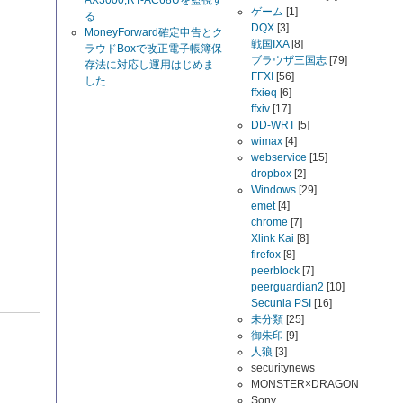
AX3000,RT-AC68Uを監視す
ゲーム
[1]
る
DQX
[3]
MoneyForward確定申告とク
戦国IXA
[8]
ラウドBoxで改正電子帳簿保
ブラウザ三国志
[79]
存法に対応し運用はじめま
FFXI
[56]
した
ffxieq
[6]
ffxiv
[17]
DD-WRT
[5]
wimax
[4]
webservice
[15]
dropbox
[2]
Windows
[29]
emet
[4]
chrome
[7]
Xlink Kai
[8]
firefox
[8]
peerblock
[7]
peerguardian2
[10]
Secunia PSI
[16]
未分類
[25]
御朱印
[9]
人狼
[3]
securitynews
MONSTER×DRAGON
Sony