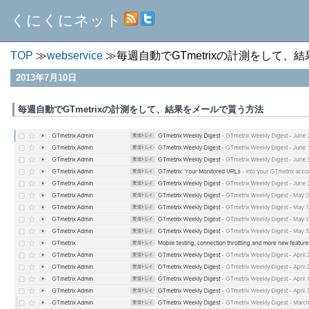
くにくにネット
TOP
webservice
毎週自動でGTmetrixの計測をして
2013年7月10日
毎週自動でGTmetrixの計測をして、結果をメールで貰う方法