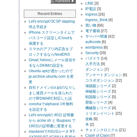
応 Ranklet4
LINE
[3]
IP電話
[3]
Recent Entries
ingress
[26]
ingress_think
[4]
Let's encrypt OCSP stapling
買い物
[66]
停止手続き
電子書籍
[27]
iPhone スクリーンタイムで
サーバー関連
[42]
パスコード設定しiCloudを
authcode
[6]
保護する
wordpress
[6]
スマホのアプリ内広告をブ
Security
[39]
ロックするならNextDNS
パズドラ
[14]
Gmail,Yahooにメール送信す
入手方法
[9]
るならDKIMの設定を
ダンジョン
[7]
Ubuntu aptが遅かったので
アンケートダンジョン
[6]
jp.archive.ubuntu.com を変
コラボダンジョン
[22]
更
海賊龍シリーズ
[2]
自社ドメイン(co.jp)のなりし
神秘龍シリーズ
[5]
まし迷惑メールを送られた
戦国龍シリーズ
[5]
ので即DMARC対応した話
歴龍シリーズ
[4]
conohaでalphassl 1年無料
機械龍シリーズ
[4]
を設定する
ミリオンイベント
[25]
Let's encryptの 90日 証明書
攻略
[9]
から acme.sh と Buypass で
本
[2]
180日の証明書に変更する
チェインクロニクル
[21]
mackerelでASUSルータ RT-
Clash of Clans
[7]