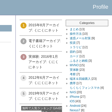
Profile
Categories
2015年8月アーカイ
1
まとめ
[13]
ブ: くにくにネット
操作方法
[10]
迷惑メール対策
[9]
電子書籍アーカイブ:
2
投資
[7]
くにくにネット
トラリピ
[12]
節約
[10]
実体験: 2016年1月
カード
[12]
3
ふるさと納税
[3]
アーカイブ: くにく
MVNO
[15]
にネット
実体験
[23]
考察
[7]
2012年6月アーカイ
4
端末＆回線購入
[23]
ブ: くにくにネット
携帯
[17]
らくらくフォンスマホ
[4]
NAS
[20]
2019年9月アーカイ
5
iPhone
[27]
ブ: くにくにネット
iOS
[43]
Android
[24]
無料で人気ランキング GA4対
Nexus7
[8]