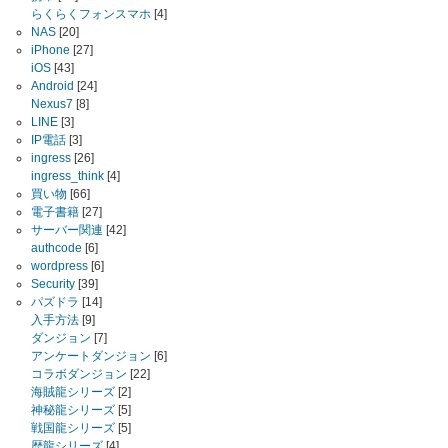
らくらくフォンスマホ
[4]
NAS
[20]
iPhone
[27]
iOS
[43]
Android
[24]
Nexus7
[8]
LINE
[3]
IP電話
[3]
ingress
[26]
ingress_think
[4]
買い物
[66]
電子書籍
[27]
サーバー関連
[42]
authcode
[6]
wordpress
[6]
Security
[39]
パズドラ
[14]
入手方法
[9]
ダンジョン
[7]
アンケートダンジョン
[6]
コラボダンジョン
[22]
海賊龍シリーズ
[2]
神秘龍シリーズ
[5]
戦国龍シリーズ
[5]
歴龍シリーズ
[4]