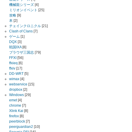
機械龍シリーズ
[4]
ミリオンイベント
[25]
攻略
[9]
本
[2]
チェインクロニクル
[21]
Clash of Clans
[7]
ゲーム
[1]
DQX
[3]
戦国IXA
[8]
ブラウザ三国志
[79]
FFXI
[56]
ffxieq
[6]
ffxiv
[17]
DD-WRT
[5]
wimax
[4]
webservice
[15]
dropbox
[2]
Windows
[29]
emet
[4]
chrome
[7]
Xlink Kai
[8]
firefox
[8]
peerblock
[7]
peerguardian2
[10]