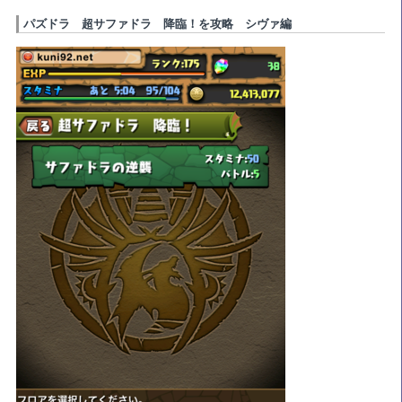
パズドラ 超サファドラ 降臨！を攻略 シヴァ編