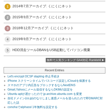
2014年7月アーカイブ: くにくにネット
1
2015年9月アーカイブ: くにくにネット
2
2018年12月アーカイブ: くにくにネット
3
2019年9月アーカイブ: くにくにネット
4
HDD消去ツールDBANをUSB起動してパソコン廃棄
5
無料で人気ランキング GA4対応 Ranklet4
Recent Entries
Let's encrypt OCSP stapling 停止手続き
iPhone スクリーンタイムでパスコード設定しiCloudを保護する
スマホのアプリ内広告をブロックするならNextDNS
Gmail,Yahooにメール送信するならDKIMの設定を
Ubuntu aptが遅かったので jp.archive.ubuntu.com を変更
自社ドメイン(co.jp)のなりしまし迷惑メールを送られたので即DMARC対
応した話
conohaでalphassl 1年無料を設定する