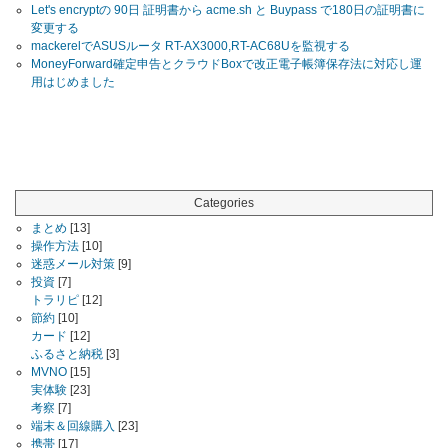
Let's encryptの 90日 証明書から acme.sh と Buypass で180日の証明書に
変更する
mackerelでASUSルータ RT-AX3000,RT-AC68Uを監視する
MoneyForward確定申告とクラウドBoxで改正電子帳簿保存法に対応し運
用はじめました
Categories
まとめ
[13]
操作方法
[10]
迷惑メール対策
[9]
投資
[7]
トラリピ
[12]
節約
[10]
カード
[12]
ふるさと納税
[3]
MVNO
[15]
実体験
[23]
考察
[7]
端末＆回線購入
[23]
携帯
[17]