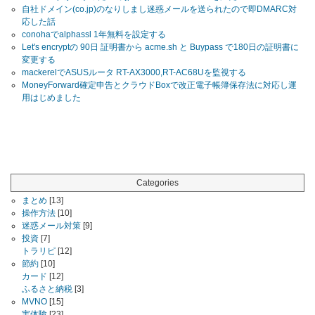
自社ドメイン(co.jp)のなりしまし迷惑メールを送られたので即DMARC対
応した話
conohaでalphassl 1年無料を設定する
Let's encryptの 90日 証明書から acme.sh と Buypass で180日の証明書に
変更する
mackerelでASUSルータ RT-AX3000,RT-AC68Uを監視する
MoneyForward確定申告とクラウドBoxで改正電子帳簿保存法に対応し運
用はじめました
Categories
まとめ
[13]
操作方法
[10]
迷惑メール対策
[9]
投資
[7]
トラリピ
[12]
節約
[10]
カード
[12]
ふるさと納税
[3]
MVNO
[15]
実体験
[23]