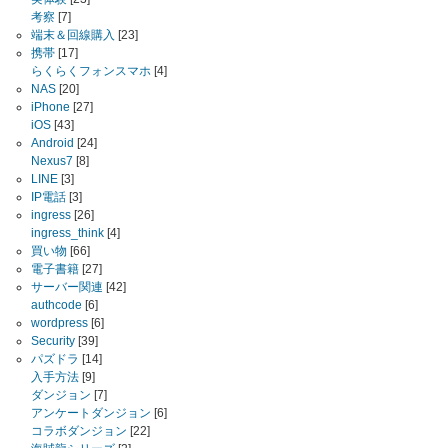
考察
[7]
端末＆回線購入
[23]
携帯
[17]
らくらくフォンスマホ
[4]
NAS
[20]
iPhone
[27]
iOS
[43]
Android
[24]
Nexus7
[8]
LINE
[3]
IP電話
[3]
ingress
[26]
ingress_think
[4]
買い物
[66]
電子書籍
[27]
サーバー関連
[42]
authcode
[6]
wordpress
[6]
Security
[39]
パズドラ
[14]
入手方法
[9]
ダンジョン
[7]
アンケートダンジョン
[6]
コラボダンジョン
[22]