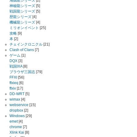
海賊龍シリーズ
[2]
神秘龍シリーズ
[5]
戦国龍シリーズ
[5]
歴龍シリーズ
[4]
機械龍シリーズ
[4]
ミリオンイベント
[25]
攻略
[9]
本
[2]
チェインクロニクル
[21]
Clash of Clans
[7]
ゲーム
[1]
DQX
[3]
戦国IXA
[8]
ブラウザ三国志
[79]
FFXI
[56]
ffxieq
[6]
ffxiv
[17]
DD-WRT
[5]
wimax
[4]
webservice
[15]
dropbox
[2]
Windows
[29]
emet
[4]
chrome
[7]
Xlink Kai
[8]