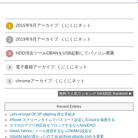
2015年9月アーカイブ: くにくにネット
1
2019年9月アーカイブ: くにくにネット
2
HDD消去ツールDBANをUSB起動してパソコン廃棄
3
電子書籍アーカイブ: くにくにネット
4
chromeアーカイブ: くにくにネット
5
無料で人気ランキング GA4対応 Ranklet4
Recent Entries
Let's encrypt OCSP stapling 停止手続き
iPhone スクリーンタイムでパスコード設定しiCloudを保護する
スマホのアプリ内広告をブロックするならNextDNS
Gmail,Yahooにメール送信するならDKIMの設定を
Ubuntu aptが遅かったので jp.archive.ubuntu.com を変更