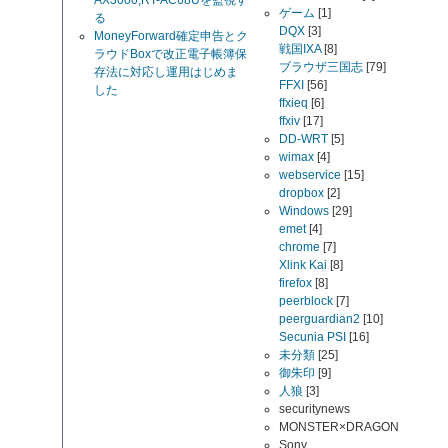
AX3000,RT-AC68Uを監視す
ゲーム
[1]
る
DQX
[3]
MoneyForward確定申告とク
戦国IXA
[8]
ラウドBoxで改正電子帳簿保
ブラウザ三国志
[79]
存法に対応し運用はじめま
FFXI
[56]
した
ffxieq
[6]
ffxiv
[17]
DD-WRT
[5]
wimax
[4]
webservice
[15]
dropbox
[2]
Windows
[29]
emet
[4]
chrome
[7]
Xlink Kai
[8]
firefox
[8]
peerblock
[7]
peerguardian2
[10]
Secunia PSI
[16]
未分類
[25]
御朱印
[9]
人狼
[3]
securitynews
MONSTER×DRAGON
Sony