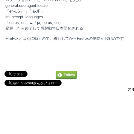
general.useragent.locale
「en-US」→「ja-JP」
intl.accept_languages
「en-us, en」→「ja, en-us, en」
変更したら終了して再起動で日本語化される
FireFoxとは別に動くので、移行してからFirefoxの削除がお勧めです
ス