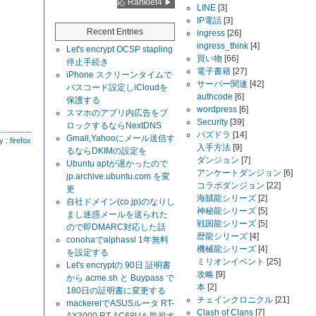
応 Ranklet4
LINE
[3]
IP電話
[3]
Recent Entries
ingress
[26]
ingress_think
[4]
Let's encrypt OCSP stapling
買い物
[66]
停止手続き
電子書籍
[27]
iPhone スクリーンタイムで
サーバー関連
[42]
パスコード設定しiCloudを
authcode
[6]
保護する
wordpress
[6]
スマホのアプリ内広告をブ
Security
[39]
ロックするならNextDNS
パズドラ
[14]
Gmail,Yahooにメール送信す
y :
firefox
入手方法
[9]
るならDKIMの設定を
ダンジョン
[7]
Ubuntu aptが遅かったので
アンケートダンジョン
[6]
jp.archive.ubuntu.com を変
コラボダンジョン
[22]
更
海賊龍シリーズ
[2]
自社ドメイン(co.jp)のなりし
神秘龍シリーズ
[5]
まし迷惑メールを送られた
戦国龍シリーズ
[5]
ので即DMARC対応した話
歴龍シリーズ
[4]
conohaでalphassl 1年無料
機械龍シリーズ
[4]
を設定する
ミリオンイベント
[25]
Let's encryptの 90日 証明書
攻略
[9]
から acme.sh と Buypass で
本
[2]
180日の証明書に変更する
チェインクロニクル
[21]
mackerelでASUSルータ RT-
Clash of Clans
[7]