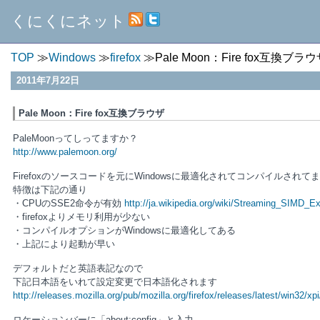
くにくにネット
TOP
Windows
firefox
Pale Moon：Fire fox互換ブラ
2011年7月22日
Pale Moon：Fire fox互換ブラウザ
PaleMoonってしってますか？
http://www.palemoon.org/
Firefoxのソースコードを元にWindowsに最適化されてコンパイルされて
特徴は下記の通り
・CPUのSSE2命令が有効
http://ja.wikipedia.org/wiki/Streaming_SIMD_E
・firefoxよりメモリ利用が少ない
・コンパイルオプションがWindowsに最適化してある
・上記により起動が早い
デフォルトだと英語表記なので
下記日本語をいれて設定変更で日本語化されます
http://releases.mozilla.org/pub/mozilla.org/firefox/releases/latest/win32/xpi
ロケーションバーに「about:config」と入力