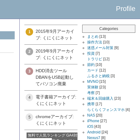
Profile
Categories
2015年9月アーカイ
1
まとめ
[13]
ブ: くにくにネット
操作方法
[10]
迷惑メール対策
[9]
2019年9月アーカイ
2
投資
[7]
ブ: くにくにネット
トラリピ
[12]
節約
[10]
HDD消去ツール
カード
[12]
3
ふるさと納税
[3]
DBANをUSB起動し
MVNO
[15]
てパソコン廃棄
実体験
[23]
考察
[7]
電子書籍アーカイブ:
4
端末＆回線購入
[23]
くにくにネット
携帯
[17]
らくらくフォンスマホ
[4]
NAS
[20]
chromeアーカイブ:
5
iPhone
[27]
くにくにネット
iOS
[43]
Android
[24]
無料で人気ランキング GA4対
Nexus7
[8]