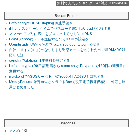
無料で人気ランキング GA4対応 Ranklet4
Recent Entries
Let's encrypt OCSP stapling 停止手続き
iPhone スクリーンタイムでパスコード設定しiCloudを保護する
スマホのアプリ内広告をブロックするならNextDNS
Gmail,Yahooにメール送信するならDKIMの設定を
Ubuntu aptが遅かったので jp.archive.ubuntu.com を変更
自社ドメイン(co.jp)のなりしまし迷惑メールを送られたので即DMARC対
応した話
conohaでalphassl 1年無料を設定する
Let's encryptの 90日 証明書から acme.sh と Buypass で180日の証明書に
変更する
mackerelでASUSルータ RT-AX3000,RT-AC68Uを監視する
MoneyForward確定申告とクラウドBoxで改正電子帳簿保存法に対応し運
用はじめました
Categories
まとめ
[13]