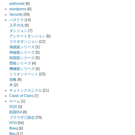
authcode
[6]
wordpress
[6]
Security
[39]
パズドラ
[14]
入手方法
[9]
ダンジョン
[7]
アンケートダンジョン
[6]
コラボダンジョン
[22]
海賊龍シリーズ
[2]
神秘龍シリーズ
[5]
戦国龍シリーズ
[5]
歴龍シリーズ
[4]
機械龍シリーズ
[4]
ミリオンイベント
[25]
攻略
[9]
本
[2]
チェインクロニクル
[21]
Clash of Clans
[7]
ゲーム
[1]
DQX
[3]
戦国IXA
[8]
ブラウザ三国志
[79]
FFXI
[56]
ffxieq
[6]
ffxiv
[17]