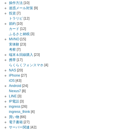
操作方法
[10]
迷惑メール対策
[9]
投資
[7]
トラリピ
[12]
節約
[10]
カード
[12]
ふるさと納税
[3]
MVNO
[15]
実体験
[23]
考察
[7]
端末＆回線購入
[23]
携帯
[17]
らくらくフォンスマホ
[4]
NAS
[20]
iPhone
[27]
iOS
[43]
Android
[24]
Nexus7
[8]
LINE
[3]
IP電話
[3]
ingress
[26]
ingress_think
[4]
買い物
[66]
電子書籍
[27]
サーバー関連
[42]