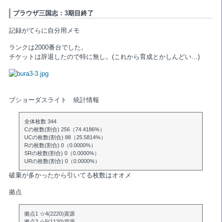
ブラウザ三国志：3期目終了
記録がてらに自分用メモ
ランクは2000番台でした。
チケットは辞退したので特に無し。(これから育成とかしんどい…)
ブショーダスライト 統計情報
全体枚数 344
Cの枚数(割合) 256（74.4186%）
UCの枚数(割合) 88（25.5814%）
Rの枚数(割合) 0（0.0000%）
SRの枚数(割合) 0（0.0000%）
URの枚数(割合) 0（0.0000%）
破棄が多かったから引いてる枚数はオオメ
拠点
拠点1 ☆4(2220)資源
拠点2 ☆5(1120)資源