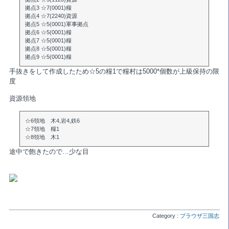
拠点3 ☆7(0001)糧
拠点4 ☆7(2240)資源
拠点5 ☆5(0001)軍事拠点
拠点6 ☆5(0001)糧
拠点7 ☆5(0001)糧
拠点8 ☆5(0001)糧
拠点9 ☆5(0001)糧
手抜きをして作成したため☆5の糧1で糧村は5000*個数が上級保持の限
度
資源領地
☆6領地 木4,岩4,鉄6
☆7領地 糧1
☆8領地 木1
途中で飽きたので…少な目
Category :
ブラウザ三国志