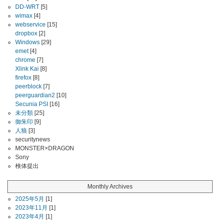
DD-WRT
[5]
wimax
[4]
webservice
[15]
dropbox
[2]
Windows
[29]
emet
[4]
chrome
[7]
Xlink Kai
[8]
firefox
[8]
peerblock
[7]
peerguardian2
[10]
Secunia PSI
[16]
未分類
[25]
御朱印
[9]
人狼
[3]
securitynews
MONSTER×DRAGON
Sony
検体提出
Monthly Archives
2025年5月
[1]
2023年11月
[1]
2023年4月
[1]