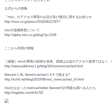
公式からの情報
『mixi』のアクセス障害のお詫び及び復旧に関するお知らせ
http://mixi.co.jp/press/2010/0812/3477
mixi大規模障害について
http://alpha.mixi.co.jp/blog/?p=2109
ここから外部の情報
［速報］mixiが障害の経緯を発表。原因はお盆のアクセス急増ではなく、me
http://www.publickey1.jp/blog/10/miximemcached.html
libevent-1.3b, libmemcached-1.4.4 で固まる?
http://kzk9.net/blog/2010/08/mixi_memcached_14.html
mixiがはまったmemcached(or libevent?)の問題を調べる人たち
http://togetter.com/li/41702