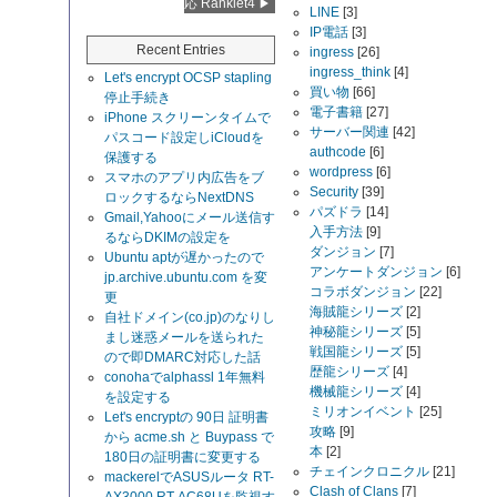
応 Ranklet4
LINE
[3]
IP電話
[3]
Recent Entries
ingress
[26]
ingress_think
[4]
Let's encrypt OCSP stapling
買い物
[66]
停止手続き
電子書籍
[27]
iPhone スクリーンタイムで
サーバー関連
[42]
パスコード設定しiCloudを
authcode
[6]
保護する
wordpress
[6]
スマホのアプリ内広告をブ
Security
[39]
ロックするならNextDNS
パズドラ
[14]
Gmail,Yahooにメール送信す
入手方法
[9]
るならDKIMの設定を
ダンジョン
[7]
Ubuntu aptが遅かったので
アンケートダンジョン
[6]
jp.archive.ubuntu.com を変
コラボダンジョン
[22]
更
海賊龍シリーズ
[2]
自社ドメイン(co.jp)のなりし
神秘龍シリーズ
[5]
まし迷惑メールを送られた
戦国龍シリーズ
[5]
ので即DMARC対応した話
歴龍シリーズ
[4]
conohaでalphassl 1年無料
機械龍シリーズ
[4]
を設定する
ミリオンイベント
[25]
Let's encryptの 90日 証明書
攻略
[9]
から acme.sh と Buypass で
本
[2]
180日の証明書に変更する
チェインクロニクル
[21]
mackerelでASUSルータ RT-
Clash of Clans
[7]