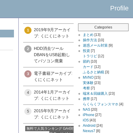
Profile
Categories
2019年9月アーカイ
1
まとめ
[13]
ブ: くにくにネット
操作方法
[10]
迷惑メール対策
[9]
HDD消去ツール
2
投資
[7]
DBANをUSB起動し
トラリピ
[12]
てパソコン廃棄
節約
[10]
カード
[12]
ふるさと納税
[3]
電子書籍アーカイブ:
3
MVNO
[15]
くにくにネット
実体験
[23]
考察
[7]
2014年1月アーカイ
4
端末＆回線購入
[23]
ブ: くにくにネット
携帯
[17]
らくらくフォンスマホ
[4]
NAS
[20]
2015年9月アーカイ
5
iPhone
[27]
ブ: くにくにネット
iOS
[43]
Android
[24]
無料で人気ランキング GA4対
Nexus7
[8]