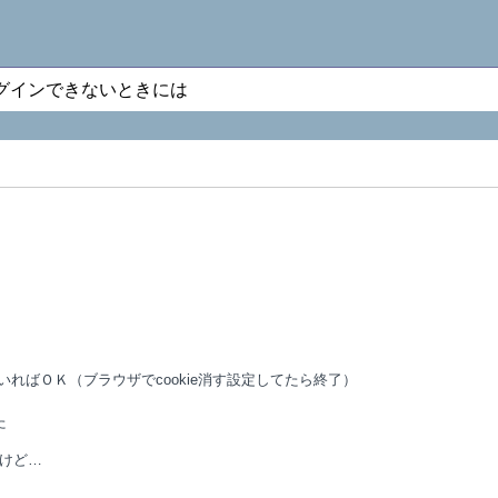
ログインできないときには
ればＯＫ（ブラウザでcookie消す設定してたら終了）
た
うけど…