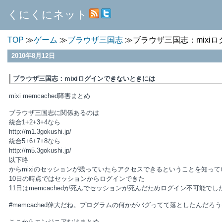
くにくにネット
TOP
ゲーム
ブラウザ三国志
ブラウザ三国志：mixi
2010年8月12日
ブラウザ三国志：mixiログインできないときには
mixi memcached障害まとめ
ブラウザ三国志に関係あるのは
統合1+2+3+4なら
http://m1.3gokushi.jp/
統合5+6+7+8なら
http://m5.3gokushi.jp/
以下略
からmixiのセッションが残っていたらアクセスできるということを知ってい
10日の時点ではセッションからログインできた
11日はmemcachedが死んでセッションが死んだためログイン不可能でし
#memcached偉大だね。プログラムの何かがバグってて落としたんだろ
ここからエンジニアむけまとめ