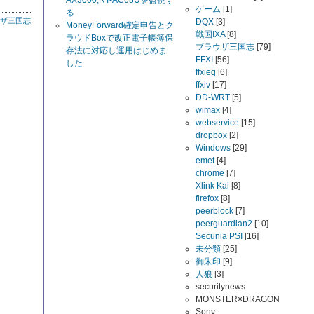
AX3000,RT-AC68Uを監視す
ゲーム
[1]
る
ザ三国志
DQX
[3]
MoneyForward確定申告とク
戦国IXA
[8]
ラウドBoxで改正電子帳簿保
ブラウザ三国志
[79]
存法に対応し運用はじめま
FFXI
[56]
した
ffxieq
[6]
ffxiv
[17]
DD-WRT
[5]
wimax
[4]
webservice
[15]
dropbox
[2]
Windows
[29]
emet
[4]
chrome
[7]
Xlink Kai
[8]
firefox
[8]
peerblock
[7]
peerguardian2
[10]
Secunia PSI
[16]
未分類
[25]
御朱印
[9]
人狼
[3]
securitynews
MONSTER×DRAGON
Sony