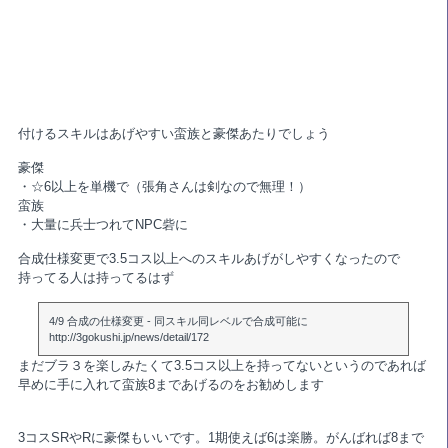
付けるスキルはあげやすい蛮族と豪傑あたりでしょう
豪傑
・☆6以上を単機で（張角さんは剣なので無理！）
蛮族
・大量に兵士つれてNPC砦に
合成仕様変更で3.5コス以上へのスキルあげがしやすくなったので
持ってる人は持ってるはず
4/9 合成の仕様変更 - 同スキル同レベルで合成可能に
http://3gokushi.jp/news/detail/172
まだブラ３を楽しみたくて3.5コス以上を持ってないというのであれば
早めに手に入れて蛮族8まであげるのをお勧めします
3コスSRやRに豪傑もいいです。1期使えば6は楽勝。がんばれば8まで