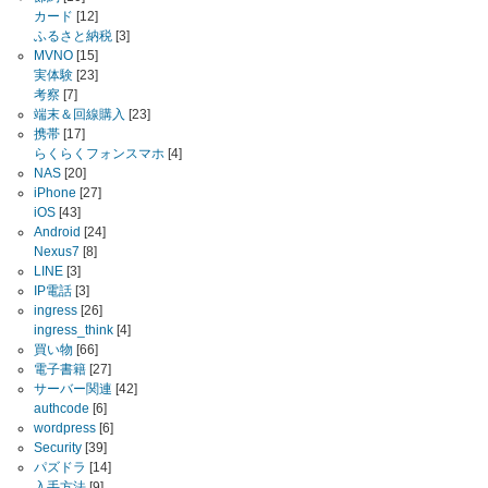
カード
[12]
ふるさと納税
[3]
MVNO
[15]
実体験
[23]
考察
[7]
端末＆回線購入
[23]
携帯
[17]
らくらくフォンスマホ
[4]
NAS
[20]
iPhone
[27]
iOS
[43]
Android
[24]
Nexus7
[8]
LINE
[3]
IP電話
[3]
ingress
[26]
ingress_think
[4]
買い物
[66]
電子書籍
[27]
サーバー関連
[42]
authcode
[6]
wordpress
[6]
Security
[39]
パズドラ
[14]
入手方法
[9]