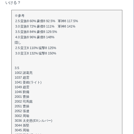
いける？
※参考
2.5
蛮族8 60%
豪傑8 92.5%
軍神8 117.5%
3.0
蛮族8 72%
豪傑8 111%
軍神8 141%
3.5
蛮族8 84%
豪傑8 129.5%
4.0
蛮族8 96%
豪傑8 148%
隠し
2.5
蛮王8 110%
猛撃8 125%
3.0
蛮王8 132%
猛撃8 150%
3.5
1002 諸葛亮
1037 趙雲
1041 姜維(ライト)
1049 趙雲
1046 劉備
2001 曹操
2002 司馬懿
2051 曹操
2052 張遼
3002 周瑜
3036 太史慈(EXシルバー)
3044 孫堅
3045 周瑜