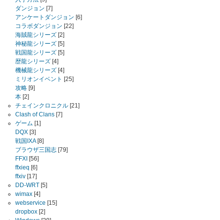
ダンジョン
[7]
アンケートダンジョン
[6]
コラボダンジョン
[22]
海賊龍シリーズ
[2]
神秘龍シリーズ
[5]
戦国龍シリーズ
[5]
歴龍シリーズ
[4]
機械龍シリーズ
[4]
ミリオンイベント
[25]
攻略
[9]
本
[2]
チェインクロニクル
[21]
Clash of Clans
[7]
ゲーム
[1]
DQX
[3]
戦国IXA
[8]
ブラウザ三国志
[79]
FFXI
[56]
ffxieq
[6]
ffxiv
[17]
DD-WRT
[5]
wimax
[4]
webservice
[15]
dropbox
[2]