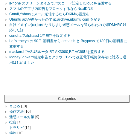
iPhone スクリーンタイムでパスコード設定しiCloudを保護する
スマホのアプリ内広告をブロックするならNextDNS
Gmail,Yahooにメール送信するならDKIMの設定を
Ubuntu aptが遅かったので jp.archive.ubuntu.com を変更
自社ドメイン(co.jp)のなりしまし迷惑メールを送られたので即DMARC対
応した話
conohaでalphassl 1年無料を設定する
Let's encryptの 90日 証明書から acme.sh と Buypass で180日の証明書に
変更する
mackerelでASUSルータ RT-AX3000,RT-AC68Uを監視する
MoneyForward確定申告とクラウドBoxで改正電子帳簿保存法に対応し運
用はじめました
Categories
まとめ
[13]
操作方法
[10]
迷惑メール対策
[9]
投資
[7]
トラリピ
[12]
節約
[10]