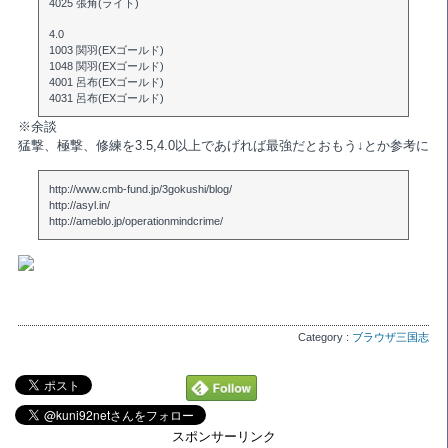
4025 張角(ライト)
4.0
1003 関羽(EXゴールド)
1048 関羽(EXゴールド)
4001 呂布(EXゴールド)
4031 呂布(EXゴールド)
※余談
猛撃、極撃、修練を3.5,4.0以上であげれば最強だとおもう↓とか参考に
http://www.cmb-fund.jp/3gokushi/blog/
http://asyl.in/
http://ameblo.jp/operationmindcrime/
Category :
ブラウザ三国志
スポンサーリンク