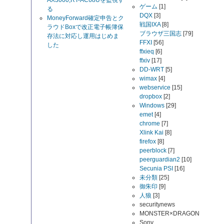
AX3000,RT-AC68Uを監視す
ゲーム
[1]
る
DQX
[3]
MoneyForward確定申告とク
戦国IXA
[8]
ラウドBoxで改正電子帳簿保
ブラウザ三国志
[79]
存法に対応し運用はじめま
FFXI
[56]
した
ffxieq
[6]
ffxiv
[17]
DD-WRT
[5]
wimax
[4]
webservice
[15]
dropbox
[2]
Windows
[29]
emet
[4]
chrome
[7]
Xlink Kai
[8]
firefox
[8]
peerblock
[7]
peerguardian2
[10]
Secunia PSI
[16]
未分類
[25]
御朱印
[9]
人狼
[3]
securitynews
MONSTER×DRAGON
Sony