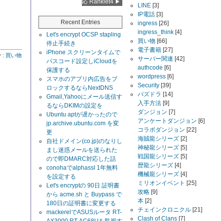
応 Ranklet4
LINE
[3]
IP電話
[3]
Recent Entries
ingress
[26]
ingress_think
[4]
Let's encrypt OCSP stapling
買い物
[66]
停止手続き
電子書籍
[27]
iPhone スクリーンタイムで
y :
買い物
サーバー関連
[42]
パスコード設定しiCloudを
authcode
[6]
保護する
wordpress
[6]
スマホのアプリ内広告をブ
Security
[39]
ロックするならNextDNS
パズドラ
[14]
Gmail,Yahooにメール送信す
入手方法
[9]
るならDKIMの設定を
ダンジョン
[7]
Ubuntu aptが遅かったので
アンケートダンジョン
[6]
jp.archive.ubuntu.com を変
コラボダンジョン
[22]
更
海賊龍シリーズ
[2]
自社ドメイン(co.jp)のなりし
神秘龍シリーズ
[5]
まし迷惑メールを送られた
戦国龍シリーズ
[5]
ので即DMARC対応した話
歴龍シリーズ
[4]
conohaでalphassl 1年無料
機械龍シリーズ
[4]
を設定する
ミリオンイベント
[25]
Let's encryptの 90日 証明書
攻略
[9]
から acme.sh と Buypass で
本
[2]
180日の証明書に変更する
チェインクロニクル
[21]
mackerelでASUSルータ RT-
Clash of Clans
[7]