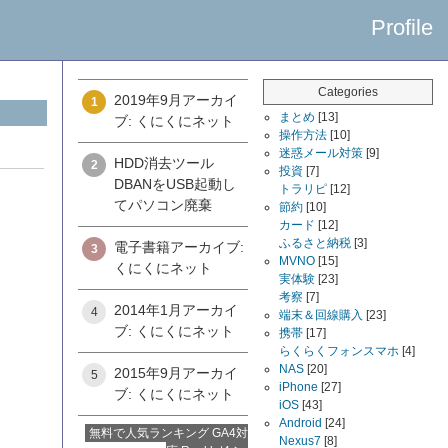
Profile
Categories
2019年9月アーカイ
1
まとめ
[13]
ブ: くにくにネット
操作方法
[10]
迷惑メール対策
[9]
HDD消去ツール
2
投資
[7]
DBANをUSB起動し
トラリピ
[12]
てパソコン廃棄
節約
[10]
カード
[12]
ふるさと納税
[3]
電子書籍アーカイブ:
3
MVNO
[15]
くにくにネット
実体験
[23]
考察
[7]
2014年1月アーカイ
4
端末＆回線購入
[23]
ブ: くにくにネット
携帯
[17]
らくらくフォンスマホ
[4]
NAS
[20]
2015年9月アーカイ
5
iPhone
[27]
ブ: くにくにネット
iOS
[43]
Android
[24]
無料で人気ランキング GA4対
Nexus7
[8]