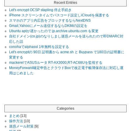
Recent Entries
Let's encrypt OCSP stapling 停止手続き
iPhone スクリーンタイムでパスコード設定しiCloudを保護する
スマホのアプリ内広告をブロックするならNextDNS
Gmail,Yahooにメール送信するならDKIMの設定を
Ubuntu aptが遅かったので jp.archive.ubuntu.com を変更
自社ドメイン(co.jp)のなりしまし迷惑メールを送られたので即DMARC対
応した話
conohaでalphassl 1年無料を設定する
Let's encryptの 90日 証明書から acme.sh と Buypass で180日の証明書に
変更する
mackerelでASUSルータ RT-AX3000,RT-AC68Uを監視する
MoneyForward確定申告とクラウドBoxで改正電子帳簿保存法に対応し運
用はじめました
Categories
まとめ
[13]
操作方法
[10]
迷惑メール対策
[9]