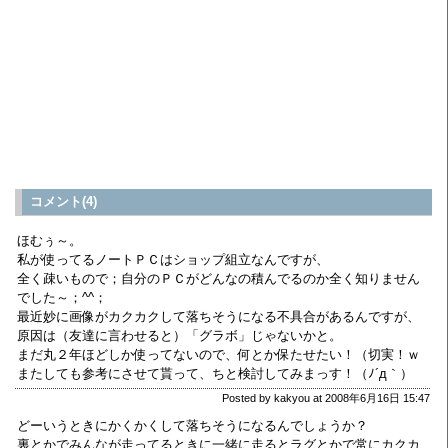
コメント(4)
ほむぅ～。
私が使ってるノートＰＣはショップ組立なんですが、
全く疎いもので；自分のＰＣがどんなの積んでるのか全く知りません
でした～；^^；
最近妙に画像がカクカクして落ちそうになる不具合があるんですが、
原因は（友達に言わせると）「グラボ」じゃないかと。
まだ丸２年ほどしか使ってないので、何とか保たせたい！（切実！ｗ
またしても参考にさせて貰って、ちと検討してみまっす！（ﾉ´д｀）
Posted by kakyou at 2008年6月16日 15:47
どーいうときにかくかくして落ちそうになるんでしょうか？
裏とかでみんなが走ってるときに一緒に走るとラグとかで常にカクカ