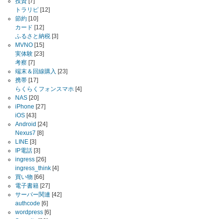
投資
[7]
トラリピ
[12]
節約
[10]
カード
[12]
ふるさと納税
[3]
MVNO
[15]
実体験
[23]
考察
[7]
端末＆回線購入
[23]
携帯
[17]
らくらくフォンスマホ
[4]
NAS
[20]
iPhone
[27]
iOS
[43]
Android
[24]
Nexus7
[8]
LINE
[3]
IP電話
[3]
ingress
[26]
ingress_think
[4]
買い物
[66]
電子書籍
[27]
サーバー関連
[42]
authcode
[6]
wordpress
[6]