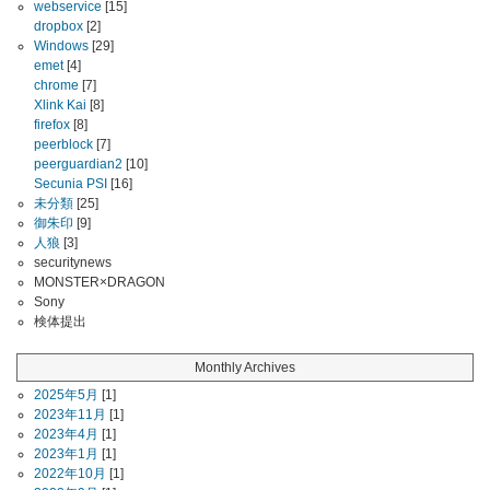
webservice
[15]
dropbox
[2]
Windows
[29]
emet
[4]
chrome
[7]
Xlink Kai
[8]
firefox
[8]
peerblock
[7]
peerguardian2
[10]
Secunia PSI
[16]
未分類
[25]
御朱印
[9]
人狼
[3]
securitynews
MONSTER×DRAGON
Sony
検体提出
Monthly Archives
2025年5月
[1]
2023年11月
[1]
2023年4月
[1]
2023年1月
[1]
2022年10月
[1]