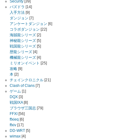
Security
[39]
パズドラ
[14]
入手方法
[9]
ダンジョン
[7]
アンケートダンジョン
[6]
コラボダンジョン
[22]
海賊龍シリーズ
[2]
神秘龍シリーズ
[5]
戦国龍シリーズ
[5]
歴龍シリーズ
[4]
機械龍シリーズ
[4]
ミリオンイベント
[25]
攻略
[9]
本
[2]
チェインクロニクル
[21]
Clash of Clans
[7]
ゲーム
[1]
DQX
[3]
戦国IXA
[8]
ブラウザ三国志
[79]
FFXI
[56]
ffxieq
[6]
ffxiv
[17]
DD-WRT
[5]
wimax
[4]