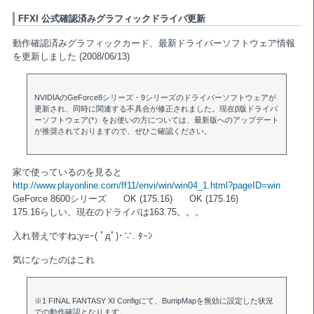
FFXI 公式確認済みグラフィックドライバ更新
動作確認済みグラフィックカード、最新ドライバーソフトウェア情報
を更新しました (2008/06/13)
NVIDIAのGeForce8シリーズ・9シリーズのドライバーソフトウェアが
更新され、同時に関連する不具合が修正されました。現在β版ドライバ
ーソフトウェア(*）をお使いの方については、最新版へのアップデート
が推奨されておりますので、ぜひご確認ください。
家で使っているのを見ると
http://www.playonline.com/ff11/envi/win/win04_1.html?pageID=win
GeForce 8600シリーズ OK (175.16) OK (175.16)
175.16らしい。現在のドライバは163.75。。。
入れ替えですね;y=ｰ( ﾟдﾟ)･∵. ﾀｰﾝ
気になったのはこれ
※1 FINAL FANTASY XI Configにて、BumpMapを無効に設定した状況
での動作確認となります。