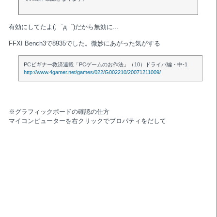
有効にしてたよ(;゜д゜)だから無効に...
FFXI Bench3で8935でした。微妙にあがった気がする
PCビギナー救済連載「PCゲームのお作法」（10）ドライバ編・中-1
http://www.4gamer.net/games/022/G002210/20071211009/
※グラフィックボードの確認の仕方
マイコンピューターを右クリックでプロパティをだして