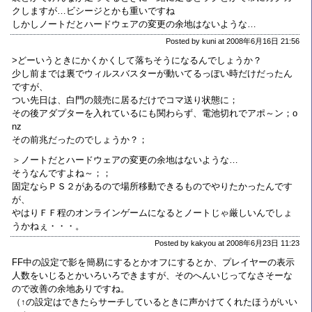
クしますが…ビシージとかも重いですね
しかしノートだとハードウェアの変更の余地はないような…
Posted by kuni at 2008年6月16日 21:56
>どーいうときにかくかくして落ちそうになるんでしょうか？
少し前までは裏でウィルスバスターが動いてるっぽい時だけだったん
ですが、
つい先日は、白門の競売に居るだけでコマ送り状態に；
その後アダプターを入れているにも関わらず、電池切れでアポ～ン；o
nz
その前兆だったのでしょうか？；
＞ノートだとハードウェアの変更の余地はないような…
そうなんですよね～；；
固定ならＰＳ２があるので場所移動できるものでやりたかったんです
が、
やはりＦＦ程のオンラインゲームになるとノートじゃ厳しいんでしょ
うかねぇ・・・。
Posted by kakyou at 2008年6月23日 11:23
FF中の設定で影を簡易にするとかオフにするとか、プレイヤーの表示
人数をいじるとかいろいろできますが、そのへんいじってなさそーな
ので改善の余地ありですね。
（↑の設定はできたらサーチしているときに声かけてくれたほうがいい