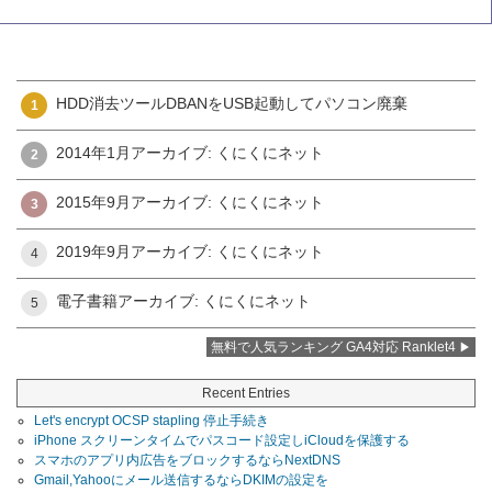
HDD消去ツールDBANをUSB起動してパソコン廃棄
1
2014年1月アーカイブ: くにくにネット
2
2015年9月アーカイブ: くにくにネット
3
2019年9月アーカイブ: くにくにネット
4
電子書籍アーカイブ: くにくにネット
5
無料で人気ランキング GA4対応 Ranklet4
Recent Entries
Let's encrypt OCSP stapling 停止手続き
iPhone スクリーンタイムでパスコード設定しiCloudを保護する
スマホのアプリ内広告をブロックするならNextDNS
Gmail,Yahooにメール送信するならDKIMの設定を