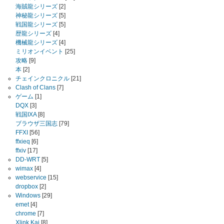
海賊龍シリーズ
[2]
神秘龍シリーズ
[5]
戦国龍シリーズ
[5]
歴龍シリーズ
[4]
機械龍シリーズ
[4]
ミリオンイベント
[25]
攻略
[9]
本
[2]
チェインクロニクル
[21]
Clash of Clans
[7]
ゲーム
[1]
DQX
[3]
戦国IXA
[8]
ブラウザ三国志
[79]
FFXI
[56]
ffxieq
[6]
ffxiv
[17]
DD-WRT
[5]
wimax
[4]
webservice
[15]
dropbox
[2]
Windows
[29]
emet
[4]
chrome
[7]
Xlink Kai
[8]