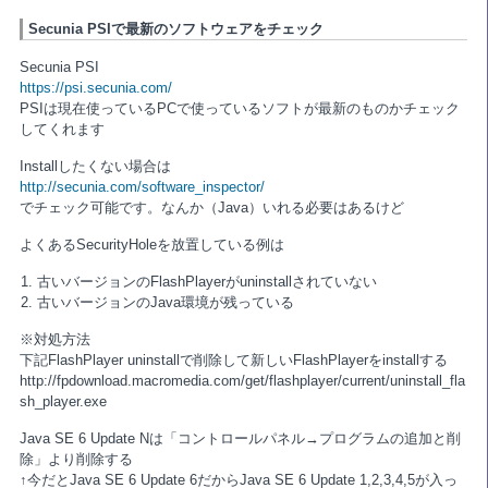
Secunia PSIで最新のソフトウェアをチェック
Secunia PSI
https://psi.secunia.com/
PSIは現在使っているPCで使っているソフトが最新のものかチェック
してくれます
Installしたくない場合は
http://secunia.com/software_inspector/
でチェック可能です。なんか（Java）いれる必要はあるけど
よくあるSecurityHoleを放置している例は
古いバージョンのFlashPlayerがuninstallされていない
古いバージョンのJava環境が残っている
※対処方法
下記FlashPlayer uninstallで削除して新しいFlashPlayerをinstallする
http://fpdownload.macromedia.com/get/flashplayer/current/uninstall_fla
sh_player.exe
Java SE 6 Update Nは「コントロールパネル→プログラムの追加と削
除」より削除する
↑今だとJava SE 6 Update 6だからJava SE 6 Update 1,2,3,4,5が入っ