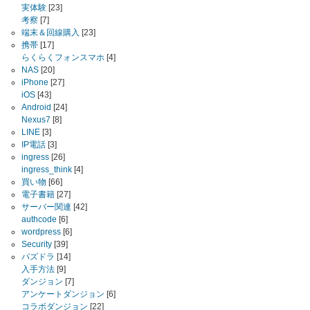
実体験
[23]
考察
[7]
端末＆回線購入
[23]
携帯
[17]
らくらくフォンスマホ
[4]
NAS
[20]
iPhone
[27]
iOS
[43]
Android
[24]
Nexus7
[8]
LINE
[3]
IP電話
[3]
ingress
[26]
ingress_think
[4]
買い物
[66]
電子書籍
[27]
サーバー関連
[42]
authcode
[6]
wordpress
[6]
Security
[39]
パズドラ
[14]
入手方法
[9]
ダンジョン
[7]
アンケートダンジョン
[6]
コラボダンジョン
[22]