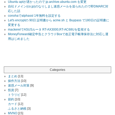
Ubuntu aptが遅かったので jp.archive.ubuntu.com を変更
自社ドメイン(co.jp)のなりしまし迷惑メールを送られたので即DMARC対
応した話
conohaでalphassl 1年無料を設定する
Let's encryptの 90日 証明書から acme.sh と Buypass で180日の証明書に
変更する
mackerelでASUSルータ RT-AX3000,RT-AC68Uを監視する
MoneyForward確定申告とクラウドBoxで改正電子帳簿保存法に対応し運
用はじめました
Categories
まとめ
[13]
操作方法
[10]
迷惑メール対策
[9]
投資
[7]
トラリピ
[12]
節約
[10]
カード
[12]
ふるさと納税
[3]
MVNO
[15]