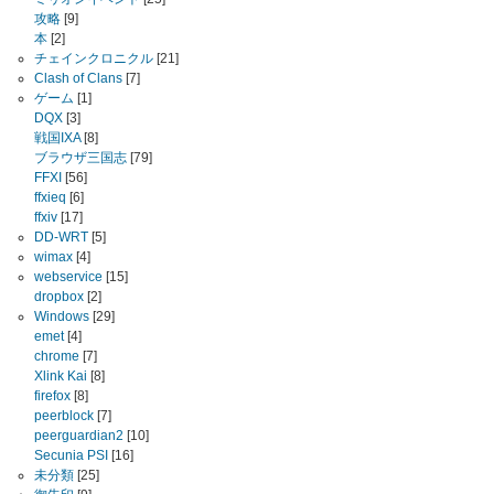
攻略
[9]
本
[2]
チェインクロニクル
[21]
Clash of Clans
[7]
ゲーム
[1]
DQX
[3]
戦国IXA
[8]
ブラウザ三国志
[79]
FFXI
[56]
ffxieq
[6]
ffxiv
[17]
DD-WRT
[5]
wimax
[4]
webservice
[15]
dropbox
[2]
Windows
[29]
emet
[4]
chrome
[7]
Xlink Kai
[8]
firefox
[8]
peerblock
[7]
peerguardian2
[10]
Secunia PSI
[16]
未分類
[25]