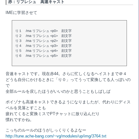
赤：リフレシュ 高速キャスト
IMEに学習させて
り１ /ma リフレシュ <p0> 顔文字
り２ /ma リフレシュ <p1> 顔文字
り３ /ma リフレシュ <p2> 顔文字
り４ /ma リフレシュ <p3> 顔文字
り５ /ma リフレシュ <p4> 顔文字
り６ /ma リフレシュ <p5> 顔文字
音速キャストです。現在赤44。さらに忙しくなるヘイストまで＠４
どうも自分にかけるときに「り０」ってうって変換してる人っぽいの
で
全部ルールを戻したほうがいいのかと思うこともしばしば
ポイゾナも高速キャストできるようになりましたが、代わりにディス
ペルを見落とすことも
疲れてくると変換ミスでPTチャットに放り込んだり
慣れですかね。
こっちのルールのほうがしっくりくるよなー
http://tune.ache-bang.com/~vg/modules/up/img/3764.txt