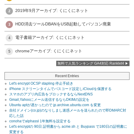
2019年9月アーカイブ: くにくにネット
2
HDD消去ツールDBANをUSB起動してパソコン廃棄
3
電子書籍アーカイブ: くにくにネット
4
chromeアーカイブ: くにくにネット
5
無料で人気ランキング GA4対応 Ranklet4
Recent Entries
Let's encrypt OCSP stapling 停止手続き
iPhone スクリーンタイムでパスコード設定しiCloudを保護する
スマホのアプリ内広告をブロックするならNextDNS
Gmail,Yahooにメール送信するならDKIMの設定を
Ubuntu aptが遅かったので jp.archive.ubuntu.com を変更
自社ドメイン(co.jp)のなりしまし迷惑メールを送られたので即DMARC対
応した話
conohaでalphassl 1年無料を設定する
Let's encryptの 90日 証明書から acme.sh と Buypass で180日の証明書に
変更する