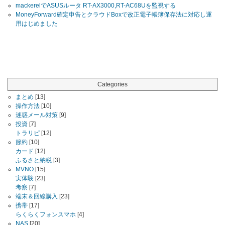
mackerelでASUSルータ RT-AX3000,RT-AC68Uを監視する
MoneyForward確定申告とクラウドBoxで改正電子帳簿保存法に対応し運
用はじめました
Categories
まとめ
[13]
操作方法
[10]
迷惑メール対策
[9]
投資
[7]
トラリピ
[12]
節約
[10]
カード
[12]
ふるさと納税
[3]
MVNO
[15]
実体験
[23]
考察
[7]
端末＆回線購入
[23]
携帯
[17]
らくらくフォンスマホ
[4]
NAS
[20]