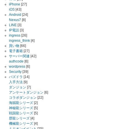
iPhone
[27]
iOS
[43]
Android
[24]
Nexus7
[8]
LINE
[3]
IP電話
[3]
ingress
[26]
ingress_think
[4]
買い物
[66]
電子書籍
[27]
サーバー関連
[42]
authcode
[6]
wordpress
[6]
Security
[39]
パズドラ
[14]
入手方法
[9]
ダンジョン
[7]
アンケートダンジョン
[6]
コラボダンジョン
[22]
海賊龍シリーズ
[2]
神秘龍シリーズ
[5]
戦国龍シリーズ
[5]
歴龍シリーズ
[4]
機械龍シリーズ
[4]
ミリオンイベント
[25]