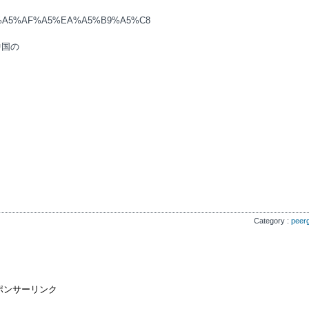
A5%C3%A5%AF%A5%EA%A5%B9%A5%C8
中国の
Category :
peer
ポンサーリンク