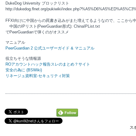
DukeDog University ブロックリスト
http://dukedog.flnet.org/pukiwiki/index.php?%A5%D6%A5%ED%
FFXI向けに中国からの罠書き込みがまた増えてるようなので、ここから
中国のIPリスト(PeerGuardian形式): ChinaIPList.txt
でPeerGuardianで弾くのがオススメ
マニュアル
PeerGuardian 2 公式ユーザーガイド & マニュアル
役立ちそうな情報源
ROアカウントハック報告スレのまとめ？サイト
安全の為に (BSWiki)
リネージュ資料室-セキュリティ対策
ス