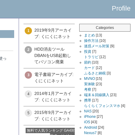
Profile
Categories
2019年9月アーカイ
1
まとめ
[13]
ブ: くにくにネット
操作方法
[10]
迷惑メール対策
[9]
HDD消去ツール
2
投資
[7]
DBANをUSB起動し
トラリピ
[12]
を使っ
てパソコン廃棄
節約
[10]
カード
[12]
ふるさと納税
[3]
電子書籍アーカイブ:
3
MVNO
[15]
くにくにネット
実体験
[23]
考察
[7]
2014年1月アーカイ
4
端末＆回線購入
[23]
ブ: くにくにネット
携帯
[17]
らくらくフォンスマホ
[4]
NAS
[20]
2015年9月アーカイ
5
iPhone
[27]
ブ: くにくにネット
iOS
[43]
Android
[24]
無料で人気ランキング GA4対
Nexus7
[8]