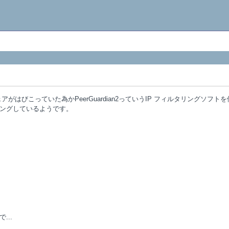
ェアがはびこっていた為かPeerGuardian2っていうIP フィルタリングソフト
ングしているようです。
...