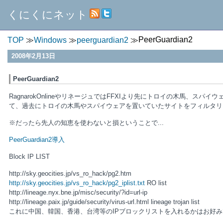
くにくにネット
PeerGuardian2
TOP
Windows
peerguardian2
2008年2月13日
PeerGuardian2
RagnarokOnlineやリネージュではFFXIより先にトロイの木馬、スパイウ
て、過去にトロイの木馬やスパイウェアを置いていたサイトをフィルタリ
※だったら先人の知恵を使わないと損ということで...
PeerGuardian2導入
Block IP LIST
http://sky.geocities.jp/vs_ro_hack/pg2.htm
http://sky.geocities.jp/vs_ro_hack/pg2_iplist.txt
RO list
http://lineage.nyx.bne.jp/misc/security/?id=url-ip
http://lineage.paix.jp/guide/security/virus-url.html lineage trojan list
これに中国、韓国、香港、台湾等のIPブロックリストを入れるかはお好みで