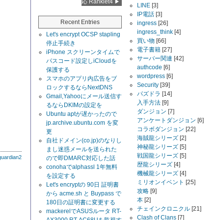
応 Ranklet4
LINE
[3]
IP電話
[3]
Recent Entries
ingress
[26]
ingress_think
[4]
Let's encrypt OCSP stapling
買い物
[66]
停止手続き
電子書籍
[27]
iPhone スクリーンタイムで
サーバー関連
[42]
パスコード設定しiCloudを
authcode
[6]
保護する
wordpress
[6]
スマホのアプリ内広告をブ
Security
[39]
ロックするならNextDNS
パズドラ
[14]
Gmail,Yahooにメール送信す
入手方法
[9]
るならDKIMの設定を
ダンジョン
[7]
Ubuntu aptが遅かったので
アンケートダンジョン
[6]
jp.archive.ubuntu.com を変
コラボダンジョン
[22]
更
海賊龍シリーズ
[2]
自社ドメイン(co.jp)のなりし
神秘龍シリーズ
[5]
まし迷惑メールを送られた
戦国龍シリーズ
[5]
guardian2
ので即DMARC対応した話
歴龍シリーズ
[4]
conohaでalphassl 1年無料
機械龍シリーズ
[4]
を設定する
ミリオンイベント
[25]
Let's encryptの 90日 証明書
攻略
[9]
から acme.sh と Buypass で
本
[2]
180日の証明書に変更する
チェインクロニクル
[21]
mackerelでASUSルータ RT-
Clash of Clans
[7]