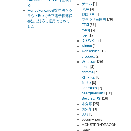
AX3000,RT-AC68Uを監視す
ゲーム
[1]
る
DQX
[3]
MoneyForward確定申告とク
戦国IXA
[8]
ラウドBoxで改正電子帳簿保
ブラウザ三国志
[79]
存法に対応し運用はじめま
FFXI
[56]
した
ffxieq
[6]
ffxiv
[17]
DD-WRT
[5]
wimax
[4]
webservice
[15]
dropbox
[2]
Windows
[29]
emet
[4]
chrome
[7]
Xlink Kai
[8]
firefox
[8]
peerblock
[7]
peerguardian2
[10]
Secunia PSI
[16]
未分類
[25]
御朱印
[9]
人狼
[3]
securitynews
MONSTER×DRAGON
Sony