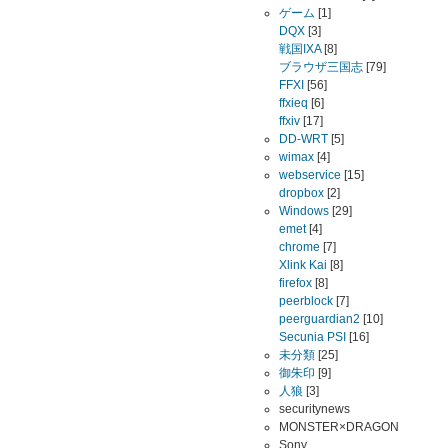
ゲーム
[1]
DQX
[3]
戦国IXA
[8]
ブラウザ三国志
[79]
FFXI
[56]
ffxieq
[6]
ffxiv
[17]
DD-WRT
[5]
wimax
[4]
webservice
[15]
dropbox
[2]
Windows
[29]
emet
[4]
chrome
[7]
Xlink Kai
[8]
firefox
[8]
peerblock
[7]
peerguardian2
[10]
Secunia PSI
[16]
未分類
[25]
御朱印
[9]
人狼
[3]
securitynews
MONSTER×DRAGON
Sony