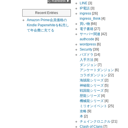
応 Ranklet4
LINE
[3]
IP電話
[3]
Recent Entries
ingress
[26]
ingress_think
[4]
Amazon Prime会員価格の
買い物
[66]
Kindle Paperwhiteを転売し
電子書籍
[27]
て年会費に充てる
サーバー関連
[42]
authcode
[6]
wordpress
[6]
Security
[39]
パズドラ
[14]
入手方法
[9]
ダンジョン
[7]
アンケートダンジョン
[6]
コラボダンジョン
[22]
海賊龍シリーズ
[2]
神秘龍シリーズ
[5]
戦国龍シリーズ
[5]
歴龍シリーズ
[4]
機械龍シリーズ
[4]
ミリオンイベント
[25]
攻略
[9]
本
[2]
チェインクロニクル
[21]
Clash of Clans
[7]