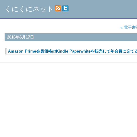
くにくにネット
« 電子書籍
2016年6月17日
Amazon Prime会員価格のKindle Paperwhiteを転売して年会費に充て