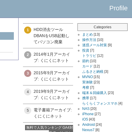
Profile
Categories
HDD消去ツール
1
まとめ
[13]
DBANをUSB起動し
操作方法
[10]
てパソコン廃棄
迷惑メール対策
[9]
投資
[7]
2014年1月アーカイ
2
トラリピ
[12]
ブ: くにくにネット
節約
[10]
カード
[12]
ふるさと納税
[3]
2015年9月アーカイ
3
MVNO
[15]
ブ: くにくにネット
実体験
[23]
考察
[7]
2019年9月アーカイ
4
端末＆回線購入
[23]
ブ: くにくにネット
携帯
[17]
らくらくフォンスマホ
[4]
NAS
[20]
電子書籍アーカイブ:
5
iPhone
[27]
くにくにネット
iOS
[43]
Android
[24]
無料で人気ランキング GA4対
Nexus7
[8]