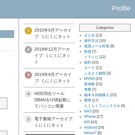
Profile
Categories
2015年9月アーカイ
1
まとめ
[13]
ブ: くにくにネット
操作方法
[10]
迷惑メール対策
[9]
2018年12月アーカ
2
投資
[7]
イブ: くにくにネッ
トラリピ
[12]
ト
節約
[10]
カード
[12]
ふるさと納税
[3]
2019年9月アーカイ
3
MVNO
[15]
ブ: くにくにネット
実体験
[23]
考察
[7]
HDD消去ツール
4
端末＆回線購入
[23]
DBANをUSB起動し
携帯
[17]
てパソコン廃棄
らくらくフォンスマホ
[4]
NAS
[20]
iPhone
[27]
電子書籍アーカイブ:
5
iOS
[43]
くにくにネット
Android
[24]
Nexus7
[8]