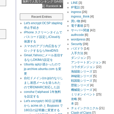
無料で人気ランキング GA4対
LINE
[3]
応 Ranklet4
IP電話
[3]
ingress
[26]
ingress_think
[4]
Recent Entries
買い物
[66]
Let's encrypt OCSP stapling
電子書籍
[27]
停止手続き
サーバー関連
[42]
iPhone スクリーンタイムで
authcode
[6]
パスコード設定しiCloudを
wordpress
[6]
保護する
Security
[39]
スマホのアプリ内広告をブ
パズドラ
[14]
ロックするならNextDNS
入手方法
[9]
Gmail,Yahooにメール送信す
ダンジョン
[7]
るならDKIMの設定を
アンケートダンジョン
[6]
Ubuntu aptが遅かったので
コラボダンジョン
[22]
jp.archive.ubuntu.com を変
海賊龍シリーズ
[2]
更
神秘龍シリーズ
[5]
自社ドメイン(co.jp)のなりし
戦国龍シリーズ
[5]
まし迷惑メールを送られた
歴龍シリーズ
[4]
ので即DMARC対応した話
機械龍シリーズ
[4]
conohaでalphassl 1年無料
ミリオンイベント
[25]
を設定する
攻略
[9]
Let's encryptの 90日 証明書
本
[2]
から acme.sh と Buypass で
チェインクロニクル
[21]
180日の証明書に変更する
Clash of Clans
[7]