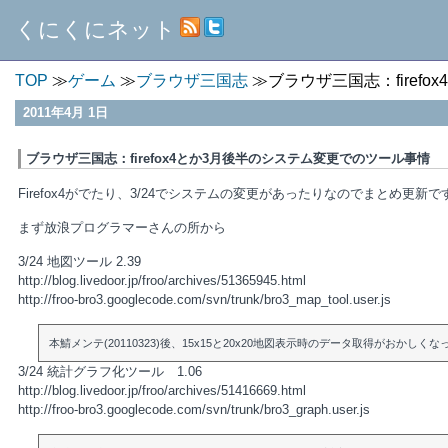
くにくにネット
TOP
ゲーム
ブラウザ三国志
ブラウザ三国志：firef
2011年4月 1日
ブラウザ三国志：firefox4とか3月後半のシステム変更でのツール事情
Firefox4がでたり、3/24でシステムの変更があったりなのでまとめ更新で
まず放浪プログラマーさんの所から
3/24 地図ツール 2.39
http://blog.livedoor.jp/froo/archives/51365945.html
http://froo-bro3.googlecode.com/svn/trunk/bro3_map_tool.user.js
本鯖メンテ(20110323)後、15x15と20x20地図表示時のデータ取得がおかしく
3/24 統計グラフ化ツール 1.06
http://blog.livedoor.jp/froo/archives/51416669.html
http://froo-bro3.googlecode.com/svn/trunk/bro3_graph.user.js