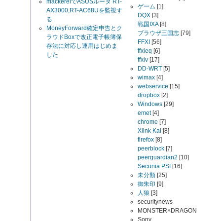
mackerelでASUSルータ RT-
ゲーム
[1]
AX3000,RT-AC68Uを監視す
DQX
[3]
る
戦国IXA
[8]
MoneyForward確定申告とク
ブラウザ三国志
[79]
ラウドBoxで改正電子帳簿保
FFXI
[56]
存法に対応し運用はじめま
ffxieq
[6]
した
ffxiv
[17]
DD-WRT
[5]
wimax
[4]
webservice
[15]
dropbox
[2]
Windows
[29]
emet
[4]
chrome
[7]
Xlink Kai
[8]
firefox
[8]
peerblock
[7]
peerguardian2
[10]
Secunia PSI
[16]
未分類
[25]
御朱印
[9]
人狼
[3]
securitynews
MONSTER×DRAGON
Sony