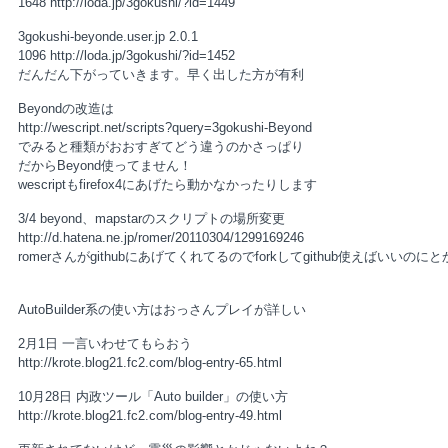
1648 http://loda.jp/3gokushi/?id=1449
3gokushi-beyonde.user.jp 2.0.1
1096 http://loda.jp/3gokushi/?id=1452
だんだん下がっていきます。早く出した方が有利
Beyondの改造は
http://wescript.net/scripts?query=3gokushi-Beyond
でみると種類がおおすぎてどう違うのかさっぱり
だからBeyond使ってません！
wescriptもfirefox4にあげたら動かなかったりします
3/4 beyond、mapstarのスクリプトの場所変更
http://d.hatena.ne.jp/romer/20110304/1299169246
romerさんがgithubにあげてくれてるのでforkしてgithub使えばいいのに
AutoBuilder系の使い方はおっさんプレイが詳しい
2月1日 一言いわせてもらおう
http://krote.blog21.fc2.com/blog-entry-65.html
10月28日 内政ツール「Auto builder」の使い方
http://krote.blog21.fc2.com/blog-entry-49.html