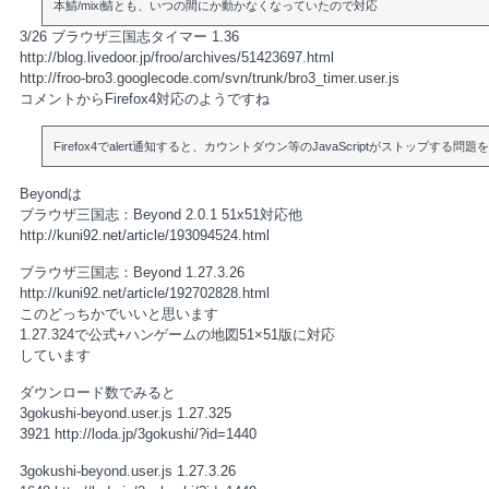
本鯖/mixi鯖とも、いつの間にか動かなくなっていたので対応
3/26 ブラウザ三国志タイマー 1.36
http://blog.livedoor.jp/froo/archives/51423697.html
http://froo-bro3.googlecode.com/svn/trunk/bro3_timer.user.js
コメントからFirefox4対応のようですね
Firefox4でalert通知すると、カウントダウン等のJavaScriptがストップする問題
Beyondは
ブラウザ三国志：Beyond 2.0.1 51x51対応他
http://kuni92.net/article/193094524.html
ブラウザ三国志：Beyond 1.27.3.26
http://kuni92.net/article/192702828.html
このどっちかでいいと思います
1.27.324で公式+ハンゲームの地図51×51版に対応
しています
ダウンロード数でみると
3gokushi-beyond.user.js 1.27.325
3921 http://loda.jp/3gokushi/?id=1440
3gokushi-beyond.user.js 1.27.3.26